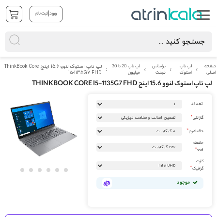
|
ورود
ثبت نام
صفحه
لپ تاپ
براساس
لپ تاپ 20 تا 30
لپ تاپ استوک لنوو 15.6 اینچ ThinkBook Core
اصلی
استوک
قیمت
میلیون
i5-1135G7 FHD
لپ تاپ استوک لنوو 15.6 اینچ THINKBOOK CORE I5-1135G7 FHD
رفتن
تعداد
به
انتهای
گارانتی
گالری
تصاویر
حافظه رم
حافظه
ssd
کارت
گرافیک
رفتن
موجود
به
ابتدای
گالری
تصاویر