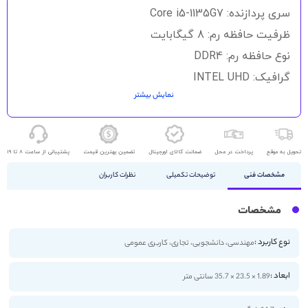
سری پردازنده: Core i5-1135G7
ظرفیت حافظه رم: 8 گیگابایت
نوع حافظه رم: DDR4
گرافیک: INTEL UHD
نمایش بیشتر
حافظه ذخیره سازی: 256GB SSD
اندازه صفحه نمایش: 15.6 اینچ
کیفیت صفحه نمایش: FHD
تحویل به موقع
پرداخت در محل
ضمانت کالای اورجینال
تضمین بهترین قیمت
پشتیبانی از ساعت 8 تا 19
مشخصات فنی
توضیحات تکمیلی
نظرات کاربران
مشخصات
نوع کاربرد :
مهندسی، دانشجویی، تجاری، کاربری عمومی
ابعاد :
1.89 × 23.5 × 35.7 سانتی متر