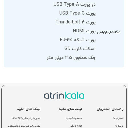
دو پورت USB Type-A
پورت USB Type-C
پورت Thunderbolt 4
پورت HDMI
درگاه‌های ارتباطی :
پورت شبکه RJ-45
اسلات کارت SD
جک هدفون 3.5 میلی متر
راهنمای مشتریان
لینک های مفید
لینک های مفید
تماس با ما
محصولات جدید
آیفون ایر در مقابل S25 edge
درباره ما
لوازم خانگی
بهترین لپ تاپ استوک دانشجویی