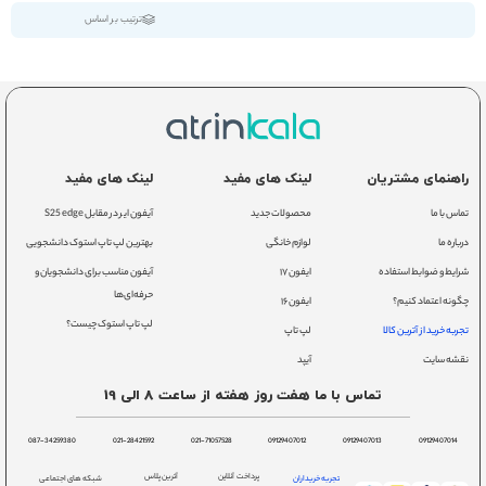
ترتیب بر اساس
راهنمای مشتریان
لینک های مفید
لینک های مفید
تماس با ما
محصولات جدید
آیفون ایر در مقابل S25 edge
درباره ما
لوازم خانگی
بهترین لپ تاپ استوک دانشجویی
شرایط و ضوابط استفاده
ایفون ۱۷
آیفون مناسب برای دانشجویان و
حرفه‌ای‌ها
چگونه اعتماد کنیم؟
ایفون ۱۶
لپ تاپ استوک چیست؟
تجربه خرید از آترین کالا
لپ تاپ
نقشه سایت
آیپد
تماس با ما هفت روز هفته از ساعت 8 الی 19
087-34259380
021-28421592
021-71057528
09129407012
09129407013
09129407014
پرداخت آنلاین
آترین پلاس
تجربه خریداران
شبکه های اجتماعی