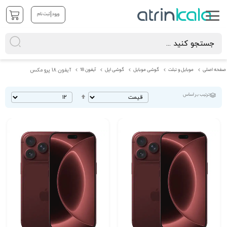
|
ورود
ثبت نام
صفحه اصلی
موبایل و تبلت
گوشی موبایل
گوشی اپل
آیفون 18
آیفون 18 پرو مکس
ترتیب بر اساس
تنظیم
بصورت
نزولی