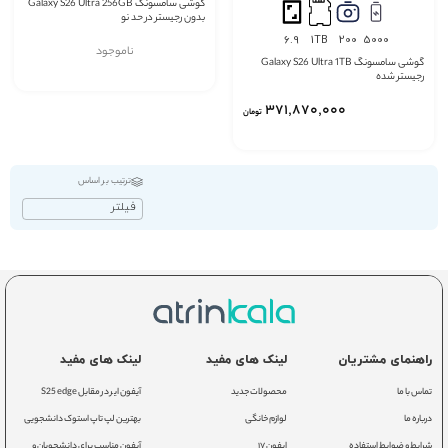
گوشی سامسونگ Galaxy S26 Ultra 256GB
بدون رجیستر در حد نو
6.9
1TB
200
5000
ناموجود
گوشی سامسونگ Galaxy S26 Ultra 1TB
رجیستر شده
371٬870٬000
تومان
ترتیب بر اساس
فیلتر
راهنمای مشتریان
لینک های مفید
لینک های مفید
تماس با ما
محصولات جدید
آیفون ایر در مقابل S25 edge
درباره ما
لوازم خانگی
بهترین لپ تاپ استوک دانشجویی
شرایط و ضوابط استفاده
ایفون ۱۷
آیفون مناسب برای دانشجویان و