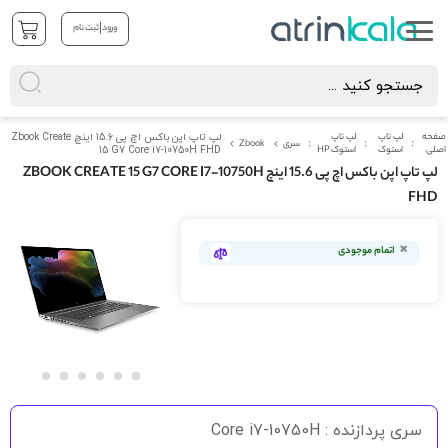
|
ورود
ثبت نام
صفحه
لپ تاپ
لپ تاپ
لپ تاپ اپن باکس اچ پی 15.6 اینچ Zbook Create
سری
Zbook
اصلی
استوک
استوک HP
15 G7 Core i7-10750H FHD
لپ تاپ اپن باکس اچ پی 15.6 اینچ ZBOOK CREATE 15 G7 CORE I7-10750H
FHD
رفتن
به
اتمام موجودی
انتهای
گالری
تصاویر
رفتن
به
سری پردازنده : Core i7-10750H
ابتدای