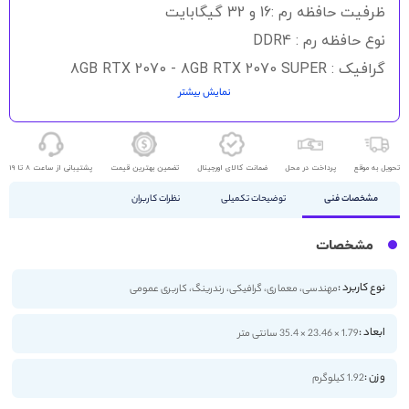
گالری
ظرفیت حافظه رم :16 و 32 گیگابایت
تصاویر
نوع حافظه رم : DDR4
گرافیک : 8GB RTX 2070 - 8GB RTX 2070 SUPER
نمایش بیشتر
حافظه ذخیره سازی : 512GB, 1TB ssd
اندازه صفحه نمایش : 15.6 اینچ
کیفیت صفحه نمایش : FULL HD
تحویل به موقع
پرداخت در محل
ضمانت کالای اورجینال
تضمین بهترین قیمت
پشتیبانی از ساعت 8 تا 19
مشخصات فنی
توضیحات تکمیلی
نظرات کاربران
مشخصات
نوع کاربرد :
مهندسی، معماری، گرافیکی، رندرینگ، کاربری عمومی
ابعاد :
1.79 × 23.46 × 35.4 سانتی متر
وزن :
1.92 کیلوگرم