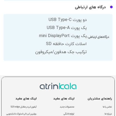
درگاه های ارتباطی
دو پورت USB Type-C
یک پورت USB Type-A
یک پورت mini DisplayPort
درگاه‌های ارتباطی :
اسلات کارت حافظه SD
ترکیب جک هدفون/میکروفون
راهنمای مشتریان
لینک های مفید
لینک های مفید
تماس با ما
محصولات جدید
آیفون ایر در مقابل S25 edge
درباره ما
لوازم خانگی
بهترین لپ تاپ استوک دانشجویی