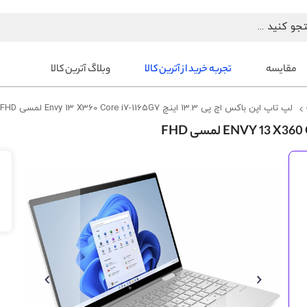
مقایسه
تجربه خرید از آترین کالا
وبلاگ آترین کالا
لپ تاپ اپن باکس اچ پی 13.3 اینچ Envy 13 X360 Core i7-1165G7 لمسی FHD
رفتن
به
انتهای
گالری
تصاویر