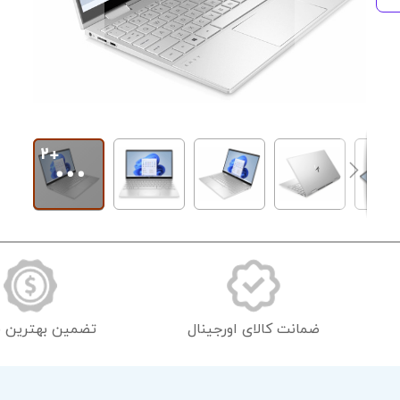
رفتن
به
ابتدای
گالری
تصاویر
ضمانت کالای اورجینال
تضمین بهترین 