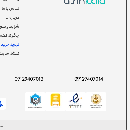
تماس با ما
درباره ما
شرایط و ضوا
چگونه اعتما
تجربه خرید از
نقشه سایت
09129407013
09129407014
است