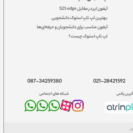
آیفون ایر در مقابل S25 edge
بهترین لپ تاپ استوک دانشجویی
آیفون مناسب برای دانشجویان و حرفه‌ای‌ها
لپ تاپ استوک چیست؟
087-34259380
021-28421592
ترین پلاس
شبکه های اجتماعی
ت.