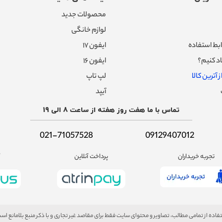
محصولات جدید
لوازم خانگی
بط استفاده
ایفون ۱۷
د کنیم؟
ایفون ۱۶
 آترین کالا
لپ تاپ
آیپد
تماس با ما هفت روز هفته از ساعت 8 الی 19
021-71057528
09129407012
تجربه خریداران
پرداخت آنلاین
آ
فاده از تمامی مطالب، تصاویر و محتوای سایت فقط برای مقاصد غیر تجاری و با ذکر منبع بلامانع اس