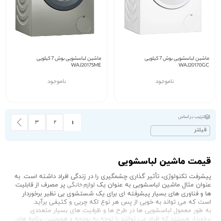
ماشین لباسشویی بوش 7 کیلویی
ماشین لباسشویی بوش 7 کیلویی
WAJ2017SME
WAJ20170GC
ناموجود
ناموجود
صفحه
ترتیب بر اساس
صفحه
صفحه
شما در حال خواندن صفحه
بعدی
صفحه
۳
۲
۱
فیلتر
قیمت ماشین لباسشویی
پیشرفت تکنولوژی، تأثیر گذاری چشمگیری را در زندگی افراد داشته است. به
عنوان مثال ماشین لباسشویی به عنوان یک
لوازم خانگی
پر مصرف از قابلیت
ها و فناوری های بسیار پیشرفته ای برای یک شستشوی بی نظیر برخوردار
است که می تواند به خوبی از پس هر نوع لکه چربی و کثیفی برآید.
به طور معمول لباسشویی ها در طرح ها و ظرفیت های بسیار متعددی
برخوردار هستند که افراد می توانند با توجه به بودجه و همچنین برنامه های