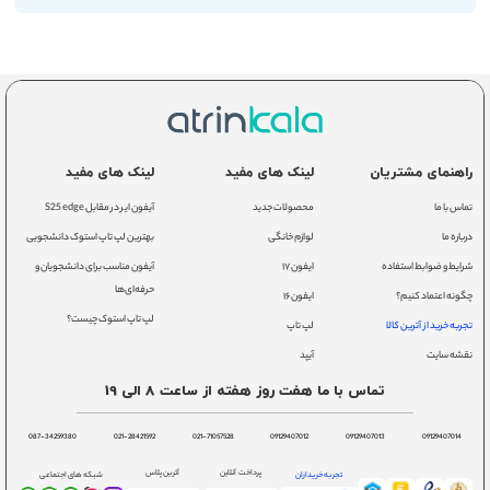
راهنمای مشتریان
لینک های مفید
لینک های مفید
تماس با ما
محصولات جدید
آیفون ایر در مقابل S25 edge
درباره ما
لوازم خانگی
بهترین لپ تاپ استوک دانشجویی
شرایط و ضوابط استفاده
ایفون ۱۷
آیفون مناسب برای دانشجویان و
حرفه‌ای‌ها
چگونه اعتماد کنیم؟
ایفون ۱۶
لپ تاپ استوک چیست؟
تجربه خرید از آترین کالا
لپ تاپ
نقشه سایت
آیپد
تماس با ما هفت روز هفته از ساعت 8 الی 19
087-34259380
021-28421592
021-71057528
09129407012
09129407013
09129407014
پرداخت آنلاین
آترین پلاس
تجربه خریداران
شبکه های اجتماعی