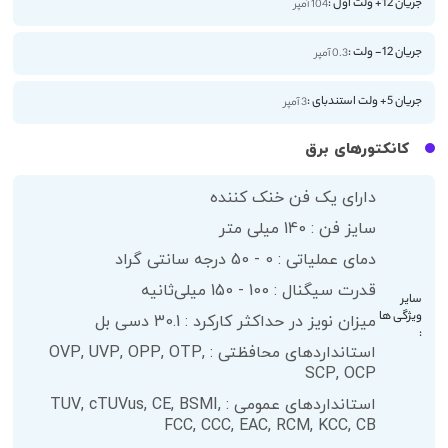
جریان 12+ ولت اول :
104 آمپر
جریان 12- ولت :
0.3 آمپر
جریان 5+ ولت استندبای :
3 آمپر
کانکتورهای برق
دارای یک فن خنک کننده
سایز فن : 140 میلی متر
دمای عملیاتی : 0 - 50 درجه سانتی گراد
قدرت سیگنال : 100 - 150 میلی‌ثانیه
سایر
ویژگی ها
میزان نویز در حداکثر کارکرد : 30.1 دسی بل
:
استانداردهای محافظتی : OVP, UVP, OPP, OTP,
SCP, OCP
استانداردهای عمومی : TUV, cTUVus, CE, BSMI,
FCC, CCC, EAC, RCM, KCC, CB