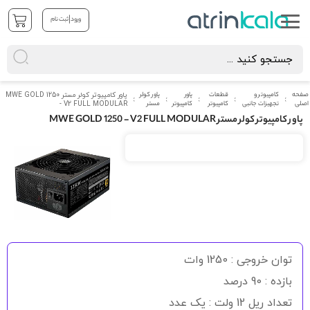
|
ورود
ثبت نام
صفحه
کامپیوتر و
قطعات
پاور
پاور کولر
پاور کامپیوتر کولر مستر MWE GOLD 1250
اصلی
تجهیزات جانبی
کامپیوتر
کامپیوتر
مستر
- V2 FULL MODULAR
پاور کامپیوتر کولر مستر MWE GOLD 1250 - V2 FULL MODULAR
رفتن
به
انتهای
گالری
تصاویر
رفتن
به
توان خروجی : 1250 وات
ابتدای
گالری
بازده : 90 درصد
تصاویر
تعداد ریل 12 ولت : یک عدد