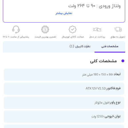
ولتاژ ورودی : 90 تا 264 ولت
نمایش بیشتر
جریان ورودی : 7 تا 15 آمپر
فرکانس ورودی : 47 تا 63 هرتز
تحویل به موقع
پرداخت در محل
ضمانت کالای اورجینال
تضمین بهترین قیمت
پشتیبانی از ساعت 8 تا 19
1
مشخصات فنی
نظرات کاربران
مشخصات کلی
ابعاد :
86 × 150 × 180 میلی متر
فرم فاکتور :
ATX 12V V2.52
نوع پاور :
فول ماژولار
توان خروجی :
1250 وات