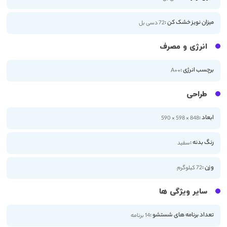
میزان نویز خشک کن :
72 دسی بل
انرژی و مصرف
برچسب انرژی :
++A
طراحی
ابعاد :
848 × 598 × 590
رنگ بدنه :
سفید
وزن :
72 کیلوگرم
سایر ویژگی ها
تعداد برنامه های شستشو :
14 برنامه