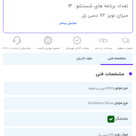
تعداد برنامه های شستشو : 14
میزان نویز: 72 دسی بل
نمایش بیشتر
صفحه نمایش لمسی : دارد
شناسه کالا : 2800000602901
تحویل به موقع
پرداخت در محل
ضمانت کالای اورجینال
تضمین بهترین قیمت
پشتیبانی از ساعت 8 تا 19
مشخصات فنی
نظرات کاربران
مشخصات فنی
دور موتور :
1200 دور بر دقیقه
نوع موتور :
EcoSilence Drive
نمایشگر :
میزان نویز :
50 دسی بل