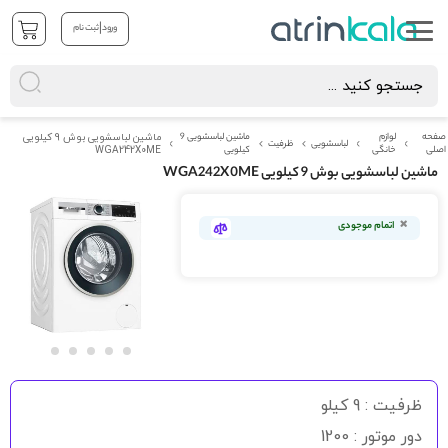
|
ورود
ثبت نام
صفحه
لوازم
ماشین لباسشویی 9
ماشین لباسشویی بوش 9 کیلویی
لباسشویی
ظرفیت
اصلی
خانگی
کیلویی
WGA242X0ME
ماشین لباسشویی بوش 9 کیلویی WGA242X0ME
رفتن
به
اتمام موجودی
انتهای
گالری
تصاویر
رفتن
به
ظرفیت : 9 کیلو
ابتدای
گالری
دور موتور : 1200
تصاویر