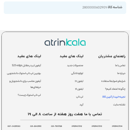
شناسه کالا :
2800000602901
راهنمای مشتریان
لینک های مفید
لینک های مفید
تماس با ما
محصولات جدید
آیفون ایر در مقابل S25 edge
درباره ما
لوازم خانگی
بهترین لپ تاپ استوک دانشجویی
شرایط و ضوابط استفاده
ایفون ۱۷
آیفون مناسب برای دانشجویان و
حرفه‌ای‌ها
چگونه اعتماد کنیم؟
ایفون ۱۶
لپ تاپ استوک چیست؟
تجربه خرید از آترین کالا
لپ تاپ
نقشه سایت
آیپد
تماس با ما هفت روز هفته از ساعت 8 الی 19
087-34259380
021-28421592
021-71057528
09129407012
09129407013
09129407014