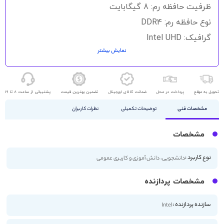
گالری
ظرفیت حافظه رم: 8 گیگابایت
تصاویر
نوع حافظه رم: DDR4
گرافیک: Intel UHD
نمایش بیشتر
حافظه ذخیره سازی: 256GB SSD
اندازه صفحه نمایش: 14 اینچ
کیفیت صفحه نمایش: FHD
تحویل به موقع
پرداخت در محل
ضمانت کالای اورجینال
تضمین بهترین قیمت
پشتیبانی از ساعت 8 تا 19
مشخصات فنی
توضیحات تکمیلی
نظرات کاربران
مشخصات
نوع کاربرد :
دانشجویی، دانش آموزی و کاربری عمومی
مشخصات پردازنده
سازنده پردازنده :
Intel