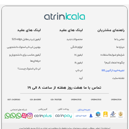
راهنمای مشتریان
لینک های مفید
لینک های مفید
تماس با ما
محصولات جدید
آیفون ایر در مقابل S25 edge
درباره ما
لوازم خانگی
بهترین لپ تاپ استوک دانشجویی
شرایط و ضوابط استفاده
ایفون ۱۷
آیفون مناسب برای دانشجویان و
حرفه‌ای‌ها
چگونه اعتماد کنیم؟
ایفون ۱۶
لپ تاپ استوک چیست؟
تجربه خرید از آترین کالا
لپ تاپ
نقشه سایت
آیپد
تماس با ما هفت روز هفته از ساعت 8 الی 19
087-34259380
021-28421592
021-71057528
09129407012
09129407013
09129407014
پرداخت آنلاین
آترین پلاس
تجربه خریداران
شبکه های اجتماعی
استفاده از تمامی مطالب، تصاویر و محتوای سایت فقط برای مقاصد غیر تجاری و با ذکر منبع بلامانع است.