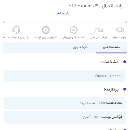
رابط اتصال : PCI Express 4
نمایش بیشتر
HDMI - DisplayPort
تحویل به موقع
پرداخت در محل
ضمانت کالای اورجینال
تضمین بهترین قیمت
پشتیبانی از ساعت 8 تا 19
مشخصات فنی
نظرات کاربران
مشخصات
ریز معماری :
Ampere
پردازنده
تعداد هسته :
10752 هسته کودا
فرکانس بوست :
1890 مگاهرتز