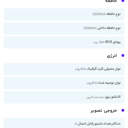
حافظه
نوع حافظه :
GDDR6X
نوع حافظه داخلی :
GDDR6X
پهنای BUS :
384 بیت
انرژی
توان مصرفی کارت گرافیک :
450 وات
توان توصیه شده :
850 وات
کانکتور برق :
سه عدد 8 پین
خروجی تصویر
حداکثر تعداد مانیتور قابل اتصال :
4