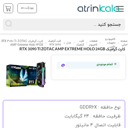
|
ورود
ثبت نام
کامپیوتر و
صفحه
قطعات
کارت
کارت گرافیک
کارت گرافیک RTX 3090 Ti ZOTAC
تجهیزات
مدل
اصلی
کامپیوتر
گرافیک
RTX 3090
AMP Extreme Holo 24GB
جانبی
کارت گرافیک RTX 3090 TI ZOTAC AMP EXTREME HOLO 24GB
رفتن
به
اتمام موجودی
انتهای
گالری
تصاویر
رفتن
به
نوع حافظه : GDDR6X
ابتدای
گالری
ظرفیت حافظه : 24 گیگابایت
تصاویر
قابلیت اتصال 4 مانیتور