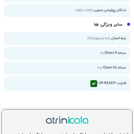
حداکثر رزولوشن تصویر :
4320 × 7680
سایر ویژگی ها
رابط اتصال :
PCI Express 4.0
نسخه Direct X :
12
نسخه Open GL :
4.6
قابلیت VR READY :