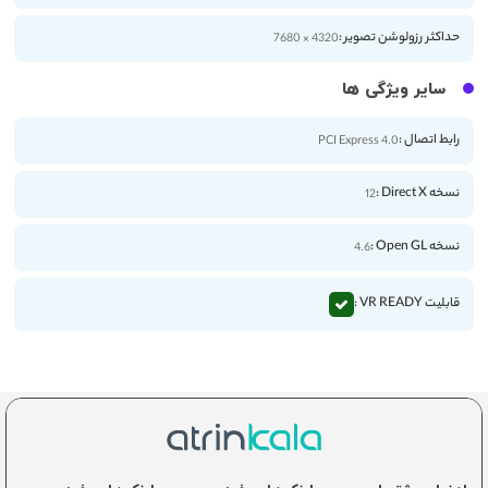
حداکثر رزولوشن تصویر :
4320 × 7680
سایر ویژگی ها
رابط اتصال :
PCI Express 4.0
نسخه Direct X :
12
نسخه Open GL :
4.6
قابلیت VR READY :