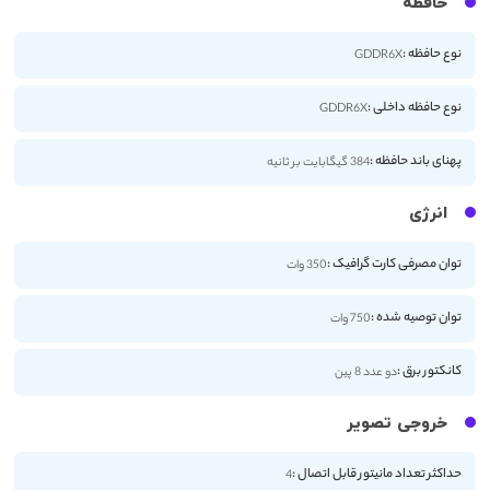
حافظه
نوع حافظه :
GDDR6X
نوع حافظه داخلی :
GDDR6X
پهنای باند حافظه :
384 گیگابایت بر ثانیه
انرژی
توان مصرفی کارت گرافیک :
350 وات
توان توصیه شده :
750 وات
کانکتور برق :
دو عدد 8 پین
خروجی تصویر
حداکثر تعداد مانیتور قابل اتصال :
4