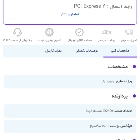
رابط اتصال : PCI Express 4
نمایش بیشتر
HDMI - DisplayPort
تحویل به موقع
پرداخت در محل
ضمانت کالای اورجینال
تضمین بهترین قیمت
پشتیبانی از ساعت 8 تا 19
مشخصات فنی
توضیحات تکمیلی
نظرات کاربران
مشخصات
ریز معماری :
Ampere
پردازنده
تعداد هسته :
10240 هسته کودا
فرکانس بوست :
1695 مگاهرتز