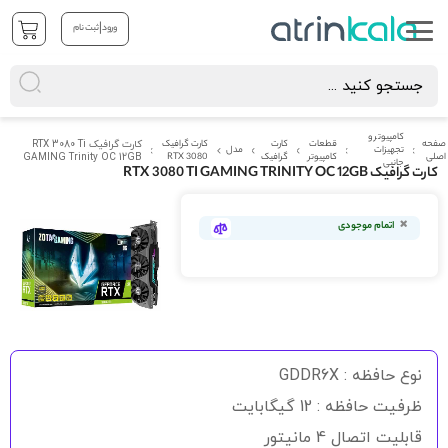
|
ورود
ثبت نام
کامپیوتر و
صفحه
قطعات
کارت
کارت گرافیک
کارت گرافیک RTX 3080 Ti
تجهیزات
مدل
اصلی
کامپیوتر
گرافیک
RTX 3080
GAMING Trinity OC 12GB
جانبی
کارت گرافیک RTX 3080 TI GAMING TRINITY OC 12GB
رفتن
به
اتمام موجودی
انتهای
گالری
تصاویر
رفتن
به
نوع حافظه : GDDR6X
ابتدای
گالری
ظرفیت حافظه : 12 گیگابایت
تصاویر
قابلیت اتصال 4 مانیتور