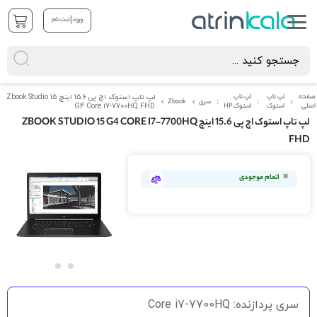
|
ورود
ثبت نام
صفحه
لپ تاپ
لپ تاپ
لپ تاپ استوک اچ پی 15.6 اینچ Zbook Studio 15
سری
Zbook
اصلی
استوک
استوک HP
G4 Core i7-7700HQ FHD
لپ تاپ استوک اچ پی 15.6 اینچ ZBOOK STUDIO 15 G4 CORE I7-7700HQ
FHD
رفتن
به
اتمام موجودی
انتهای
گالری
تصاویر
رفتن
به
سری پردازنده: Core i7-7700HQ
ابتدای