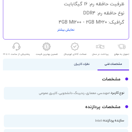
گالری
ظرفیت حافظه رم: 16 گیگابایت
تصاویر
نوع حافظه رم: DDR4
گرافیک: 4GB M1200 - 2GB M620
نمایش بیشتر
حافظه ذخیره سازی: 512GB SSD
اندازه صفحه نمایش: 15.6 اینچ
کیفیت صفحه نمایش: FHD
تحویل به موقع
پرداخت در محل
ضمانت کالای اورجینال
تضمین بهترین قیمت
پشتیبانی از ساعت 8 تا 19
مشخصات فنی
نظرات کاربران
مشخصات
نوع کاربرد :
مهندسی، معماری، رندرینگ، دانشجویی، کاربری عمومی
مشخصات پردازنده
سازنده پردازنده :
Intel