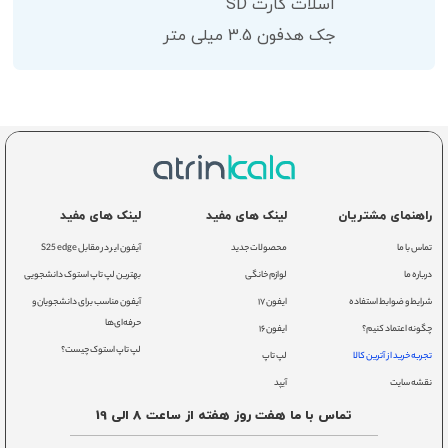
اسلات کارت SD
جک هدفون 3.5 میلی متر
راهنمای مشتریان
لینک های مفید
لینک های مفید
تماس با ما
محصولات جدید
آیفون ایر در مقابل S25 edge
درباره ما
لوازم خانگی
بهترین لپ تاپ استوک دانشجویی
شرایط و ضوابط استفاده
ایفون ۱۷
آیفون مناسب برای دانشجویان و
حرفه‌ای‌ها
چگونه اعتماد کنیم؟
ایفون ۱۶
لپ تاپ استوک چیست؟
تجربه خرید از آترین کالا
لپ تاپ
نقشه سایت
آیپد
تماس با ما هفت روز هفته از ساعت 8 الی 19