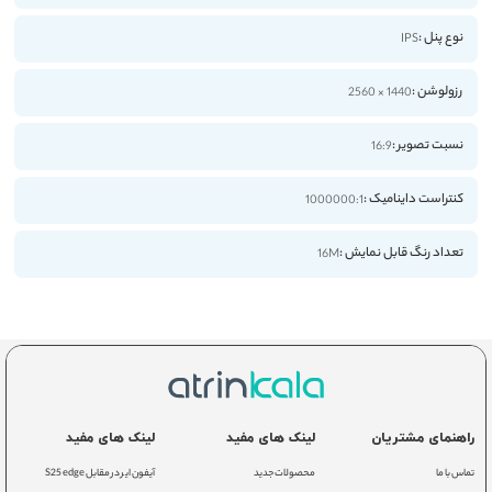
نوع پنل :
IPS
رزولوشن :
1440 × 2560
نسبت تصویر :
16:9
کنتراست داینامیک :
1000000:1
تعداد رنگ قابل نمایش :
16M
راهنمای مشتریان
لینک های مفید
لینک های مفید
تماس با ما
محصولات جدید
آیفون ایر در مقابل S25 edge