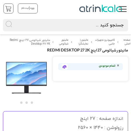
|
ورود
ثبت نام
صفحه
کامپیوتر و تجهیزات
مانیتور (
مانیتور
مانیتور شیائومی 27 اینچ Redmi
اصلی
جانبی
نمایشگر)
شیائومی
Desktop 27 2K
مانیتور شیائومی 27 اینچ REDMI DESKTOP 27 2K
رفتن
به
اتمام موجودی
انتهای
گالری
تصاویر
رفتن
به
اندازه صفحه : 27 اینچ
ابتدای
گالری
رزولوشن : 1440 × 2560
تصاویر