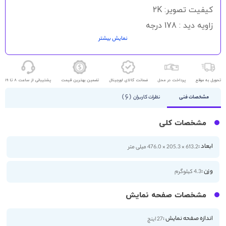
کیفیت تصویر: 2K
زاویه دید : 178 درجه
نمایش بیشتر
نرخ رفرش : 75 هرتز
تحویل به موقع
پرداخت در محل
ضمانت کالای اورجینال
تضمین بهترین قیمت
پشتیبانی از ساعت 8 تا 19
6
مشخصات فنی
نظرات کاربران
مشخصات کلی
ابعاد :
613.2 × 205.3 × 476.0 میلی متر
وزن :
4.3 کیلوگرم
مشخصات صفحه نمایش
اندازه صفحه نمایش :
27 اینچ