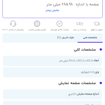
صفحه با اندازه : 685.98 میلی متر
نمایش بیشتر
نرخ تازه سازی : 75 هرتز
زاویه دید : 178 درجه
تحویل به موقع
پرداخت در محل
ضمانت کالای اورجینال
تضمین بهترین قیمت
پشتیبانی از ساعت 8 تا 19
1
مشخصات فنی
نظرات کاربران
مشخصات کلی
ابعاد :
613.2 × 205.3 × 476.0 میلی متر
وزن :
4.3 کیلوگرم
مشخصات صفحه نمایش
اندازه صفحه نمایش :
27 اینچ