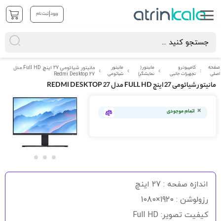
|
ورود
ثبت نام
صفحه
کامپیوتر و
مانیتور (
مانیتور
مانیتور شیائومی 27 اینچ Full HD مدل
اصلی
تجهیزات جانبی
نمایشگر)
شیائومی
Redmi Desktop 27
مانیتور شیائومی 27 اینچ FULL HD مدل REDMI DESKTOP 27
رفتن
به
اتمام موجودی
انتهای
گالری
تصاویر
رفتن
به
اندازه صفحه : 27 اینچ
ابتدای
گالری
رزولوشن : 1920×1080
تصاویر
کیفیت تصویر: Full HD