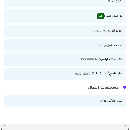
نوع پنل :
IPS
نور پس‌زمینه :
رزولوشن :
1920 × 1080
نسبت تصویر :
16.9
کنتراست داینامیک :
1000000:1
زمان پاسخ‌گویی (GTG) :
6 میلی ثانیه
مشخصات اتصال
سایر ویژگی ها :
a