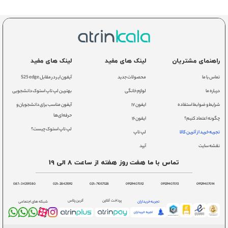
به طوری که در هر جای تصویر لازم باشد نور آن بخش کم یا خاموش می
شود. قیمت تلویزیون نانوسل در فروشگاه اینترنتی آترین کالا با کم ترین
مقدار موجود می باشد که کاربران می توانند در صورت خرید تلویزیون
NanoCell با مشاوران ما تماس گرفته و با اطلاعات کافی در این زمینه
بهترین خرید را برای خود به ارمغان آورند.
راهنمای مشتریان
لینک های مفید
لینک های مفید
تماس با ما
محصولات جدید
آیفون ایر در مقابل S25 edge
درباره ما
لوازم خانگی
بهترین لپ تاپ استوک دانشجویی
شرایط و ضوابط استفاده
ایفون ۱۷
آیفون مناسب برای دانشجویان و
حرفه‌ای‌ها
چگونه اعتماد کنیم؟
ایفون ۱۶
لپ تاپ استوک چیست؟
تجربه خرید از آترین کالا
لپ تاپ
نقشه سایت
آیپد
تماس با ما هفت روز هفته از ساعت 8 الی 19
087-34259380
021-28421592
021-71057528
09129407012
09129407013
09129407014
پرداخت آنلاین
آترین پلاس
تجربه خریداران
شبکه های اجتماعی