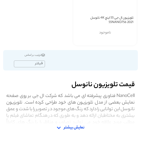
تلویزیون ال جی 55 اینچ 4K نانوسل
55NANO756 2021
ناموجود
ترتیب بر اساس
فیلتر
قیمت تلویزیون نانوسل
NanoCell فناوری پیشرفته ای می باشد که شرکت ال جی بر روی صفحه
نمایش بعضی از مدل تلویزیون های خود طراحی کرده است. تلویزیون
نانوسل این توانایی را دارد که رنگ های موجود در تصویر را با شدت و عمق
بیشتری به مختاطبان ارائه دهد و به طوری که در هنگام تماشای فیلم یا
مطلب مورد علاقه خود می توانید تصاویر و مناظر را با رنگ های کاملاً
نمایش بیشتر
واقعی و زنده مشاهده کنید. در صفحه نمایش هایی که از فناوری نانوسل
تبعیت می کنند هر پیکسل در پس زمینه به طور مستقل نور جداگانه دارد