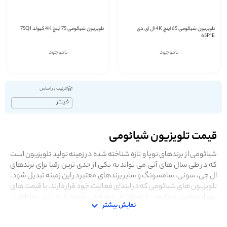
تلویزیون شیائومی 65 اینچ 4K ال ای دی
تلویزیون شیائومی 75 اینچ 4K کیولد 75Q1
65P1E
ناموجود
ناموجود
ترتیب بر اساس
فیلتر
قیمت تلویزیون شیائومی
شیائومی از برندهای نوپا و تازه شناخته شده در زمینه تولید تلویزیون است
که در طی سال های آتی می تواند به یکی از جدی ترین رقبا برای برندهای
ال جی، سونی، سامسونگ و سایر برندهای معتبر در این زمینه تبدیل شود.
تلویزیون های شیائومی که در ابتدای فعالیت خود قرار دارند، با قیمت های
بسیار مناسب و مقرون به صرفه ای عرضه می شوند تا به نوعی مخاطبان
نمایش بیشتر
به
خرید تلویزیون شیائومی
سوق داده شوند. تلویزیون های شیائومی که
تا به سال 2020 فقط 4 سری از آنها تولید شده است، توانسته نام خود را بر