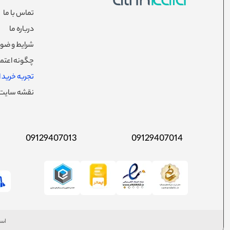
العاده 
تماس با ما
به استف
نورپرد
درباره ما
محصولا
شرایط و ضوا
چگونه اعتما
تجربه خرید از
نقشه سایت
09129407013
09129407014
است