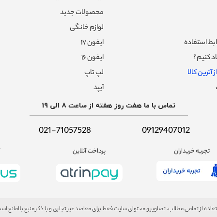
سیستم های صوتی سونی، اختلاف قیمت آن را نمی توان بی دلیل خواند. از دلایل 
محصولات جدید
اده از فناوری های روز دنیا و همچنین کیفیت فوق العاده باس و اسپیکرهای به
ازی حرفه ای و طراحی جمع و جور اشاره نمود که از این طریق به خوبی توانسته
لوازم خانگی
ت در زمینه لوازم صوتی و تصویر تبدیل شود.
بط استفاده
ایفون ۱۷
د کنیم؟
ایفون ۱۶
 آترین کالا
لپ تاپ
آیپد
تماس با ما هفت روز هفته از ساعت 8 الی 19
021-71057528
09129407012
تجربه خریداران
پرداخت آنلاین
آ
فاده از تمامی مطالب، تصاویر و محتوای سایت فقط برای مقاصد غیر تجاری و با ذکر منبع بلامانع اس