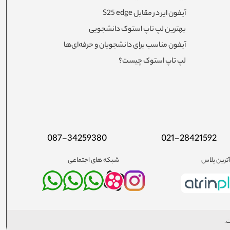
برتر بودن سونی در تولید سیستم صوتی به نسبت رقبای خود باید
آیفون ایر در مقابل S25 edge
 کار گرفته شده در کنار قابلیت هایی همچون دی جی، کارائوکه،
 در میان مخاطبان جایگاه کسب کند و به یکی از پرمصرف ترین
بهترین لپ تاپ استوک دانشجویی
آیفون مناسب برای دانشجویان و حرفه‌ای‌ها
لپ تاپ استوک چیست؟
087-34259380
021-28421592
ترین پلاس
شبکه های اجتماعی
ت.