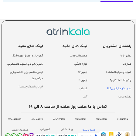
راهنمای مشتریان
لینک های مفید
لینک های مفید
تماس با ما
محصولات جدید
آیفون ایر در مقابل S25 edge
درباره ما
لوازم خانگی
بهترین لپ تاپ استوک دانشجویی
شرایط و ضوابط استفاده
ایفون ۱۷
آیفون مناسب برای دانشجویان و
حرفه‌ای‌ها
چگونه اعتماد کنیم؟
ایفون ۱۶
لپ تاپ استوک چیست؟
تجربه خرید از آترین کالا
لپ تاپ
نقشه سایت
آیپد
تماس با ما هفت روز هفته از ساعت 8 الی 19
087-34259380
021-28421592
021-71057528
09129407012
09129407013
09129407014
پرداخت آنلاین
آترین پلاس
تجربه خریداران
شبکه های اجتماعی