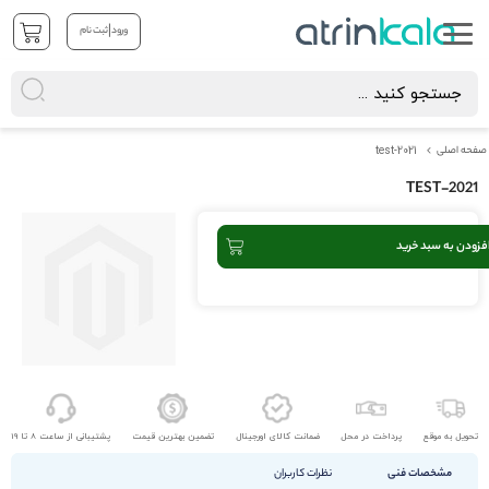
|
ورود
ثبت نام
صفحه اصلی
test-2021
TEST-2021
رفتن
به
فزودن به سبد خرید
انتهای
گالری
تصاویر
رفتن
به
ابتدای
گالری
تحویل به موقع
پرداخت در محل
ضمانت کالای اورجینال
تضمین بهترین قیمت
پشتیبانی از ساعت 8 تا 19
تصاویر
مشخصات فنی
نظرات کاربران