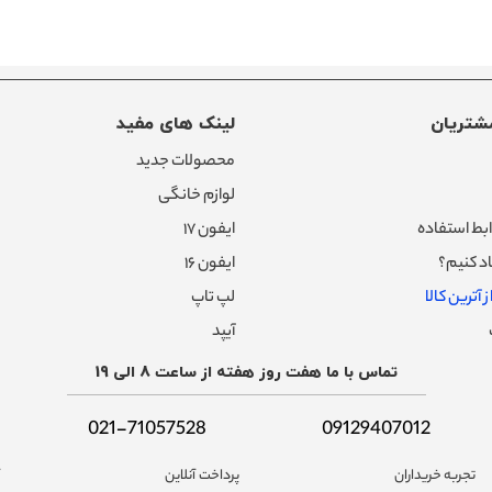
شتریان
لینک های مفید
محصولات جدید
لوازم خانگی
بط استفاده
ایفون ۱۷
د کنیم؟
ایفون ۱۶
 آترین کالا
لپ تاپ
آیپد
تماس با ما هفت روز هفته از ساعت 8 الی 19
021-71057528
09129407012
تجربه خریداران
پرداخت آنلاین
آ