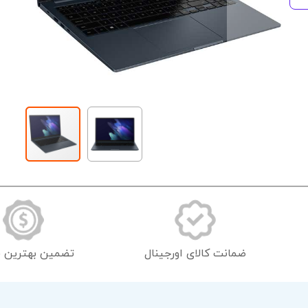
رفتن
به
ابتدای
گالری
تصاویر
ضمانت کالای اورجینال
تضمین بهترین 