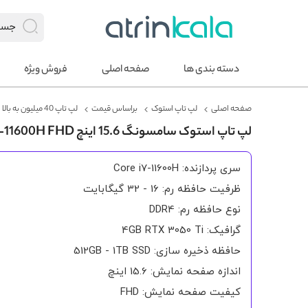
دسته بندی ها
صفحه اصلی
فروش ویژه
صفحه اصلی
لپ تاپ استوک
براساس قیمت
لپ تاپ 40 میلیون به بالا
لپ تاپ استوک سامسونگ 15.6 اینچ GALAXY BOOK ODYSSEY NP762XDA CORE I7-11600H FHD
سری پردازنده: Core i7-11600H
ظرفیت حافظه رم: 16 - 32 گیگابایت
نوع حافظه رم: DDR4
گرافیک: 4GB RTX 3050 Ti
حافظه ذخیره سازی: 512GB - 1TB SSD
اندازه صفحه نمایش: 15.6 اینچ
کیفیت صفحه نمایش: FHD