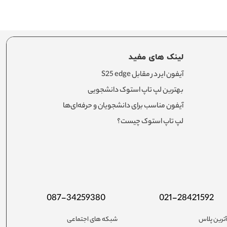
لینک های مفید
آیفون ایر در مقابل S25 edge
بهترین لپ تاپ استوک دانشجویی
آیفون مناسب برای دانشجویان و حرفه‌ای‌ها
لپ تاپ استوک چیست؟
087-34259380
021-28421592
ترین پلاس
شبکه های اجتماعی