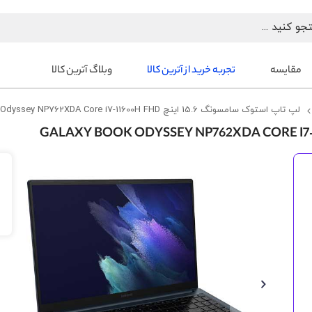
مقایسه
تجربه خرید از آترین کالا
وبلاگ آترین کالا
لپ تاپ استوک سامسونگ 15.6 اینچ Galaxy Book Odyssey NP762XDA Core i7-11600H FHD
رفتن
به
انتهای
گالری
تصاویر