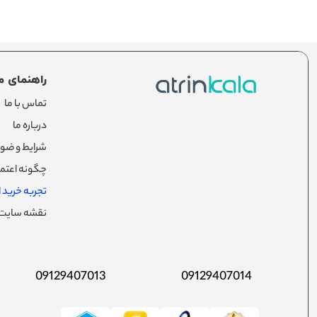
راهنمای م
تماس با ما
درباره ما
شرایط و ضوا
چگونه اعتما
تجربه خرید از
نقشه سایت
09129407013
09129407014