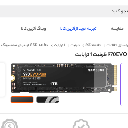
مقایسه
تجربه خرید از آترین کالا
وبلاگ آترین کالا
ه سازی اطلاعات
حافظه SSD
ظرفیت
1 ترابایت
حافظه SSD اینترنال سامسونگ 970EVO Plus NVMe M.2 ظرفیت 1 ترابایت
رفتن
به
انتهای
گالری
تصاویر
رفتن
به
ابتدای
گالری