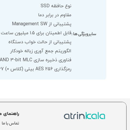
نوع حافظه SSD
مقاوم در برابر دما
پشتیبانی از Management SW
قابل اطمینان برای 1.5 میلیون ساعت (MTBF)
سایر ویژگی ها :
پشتیبانی از حالت خواب دستگاه
الگوریتم جمع آوری زباله خودکار
فناوری ذخیره سازی Samsung V-NAND 3-bit MLC
رمزگذاری AES 256 بیتی (کلاس 0) TCG/Opal IEEE1667 (درایو رمزگذاری شده)
راهنمای م
تماس با ما