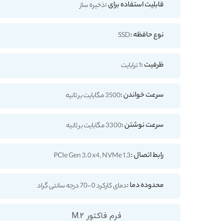
قابلیت استفاده برای :
ذخیره ساز
نوع حافظه :
SSD
ظرفیت :
1 ترابایت
سرعت خواندن :
3500 مگابایت بر ثانیه
سرعت نوشتن :
3300 مگابایت بر ثانیه
رابط اتصال :
PCIe Gen 3.0 x4, NVMe 1.3
محدوده دما :
دمای کارکرد 0-70 درجه سانتی گراد
فرم فاکتور M.2