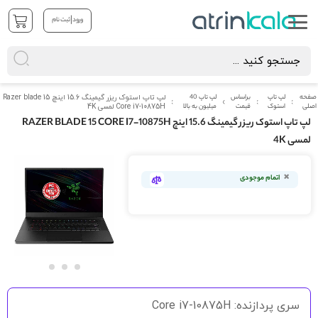
|
ورود
ثبت نام
صفحه
لپ تاپ
براساس
لپ تاپ 40
لپ تاپ استوک ریزر گیمینگ 15.6 اینچ Razer blade 15
اصلی
استوک
قیمت
میلیون به بالا
Core i7-10875H لمسی 4K
لپ تاپ استوک ریزر گیمینگ 15.6 اینچ RAZER BLADE 15 CORE I7-10875H
لمسی 4K
رفتن
به
اتمام موجودی
انتهای
گالری
تصاویر
رفتن
به
سری پردازنده: Core i7-10875H
ابتدای