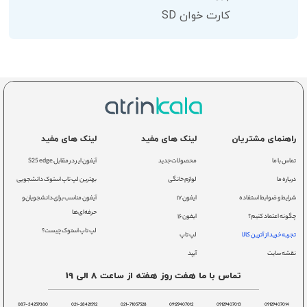
کارت خوان SD
راهنمای مشتریان
لینک های مفید
لینک های مفید
تماس با ما
محصولات جدید
آیفون ایر در مقابل S25 edge
درباره ما
لوازم خانگی
بهترین لپ تاپ استوک دانشجویی
شرایط و ضوابط استفاده
ایفون ۱۷
آیفون مناسب برای دانشجویان و
حرفه‌ای‌ها
چگونه اعتماد کنیم؟
ایفون ۱۶
لپ تاپ استوک چیست؟
تجربه خرید از آترین کالا
لپ تاپ
نقشه سایت
آیپد
تماس با ما هفت روز هفته از ساعت 8 الی 19
087-34259380
021-28421592
021-71057528
09129407012
09129407013
09129407014