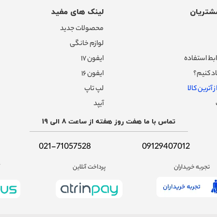
شتریان
لینک های مفید
محصولات جدید
لوازم خانگی
بط استفاده
ایفون ۱۷
د کنیم؟
ایفون ۱۶
 آترین کالا
لپ تاپ
آیپد
تماس با ما هفت روز هفته از ساعت 8 الی 19
021-71057528
09129407012
تجربه خریداران
پرداخت آنلاین
آ