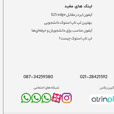
لینک های مفید
آیفون ایر در مقابل S25 edge
بهترین لپ تاپ استوک دانشجویی
آیفون مناسب برای دانشجویان و حرفه‌ای‌ها
لپ تاپ استوک چیست؟
087-34259380
021-28421592
ترین پلاس
شبکه های اجتماعی