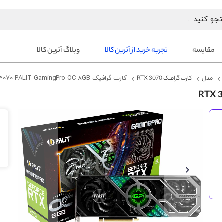
مقایسه
تجربه خرید از آترین کالا
وبلاگ آترین کالا
مدل
کارت گرافیک RTX 3070
کارت گرافیک RTX 3070 PALIT GamingPro OC 8GB
رفتن
به
انتهای
گالری
تصاویر