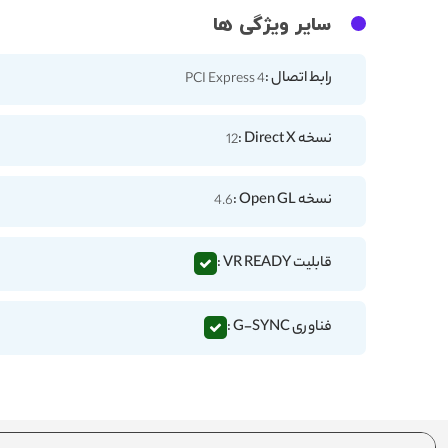
سایر ویژگی ها
رابط اتصال :
PCI Express 4
نسخه Direct X :
12
نسخه Open GL :
4.6
قابلیت VR READY :
فناوری G-SYNC :