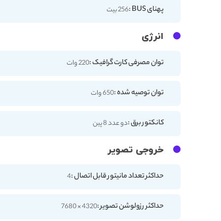
پهنای BUS :
256 بیت
انرژی
توان مصرفی کارت گرافیک :
220 وات
توان توصیه شده :
650 وات
کانکتور برق :
دو عدد 8 پین
خروجی تصویر
حداکثر تعداد مانیتور قابل اتصال :
4
حداکثر رزولوشن تصویر :
4320 × 7680