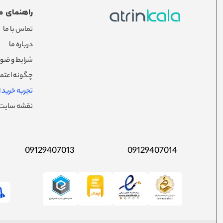
راهنمای م
تماس با ما
درباره ما
شرایط و ضوا
چگونه اعتما
تجربه خرید از
نقشه سایت
09129407013
09129407014