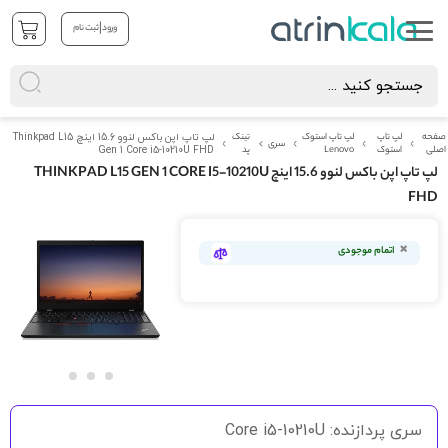
|
ورود
ثبت نام
صفحه
لپ تاپ
لپ تاپ استوک
تینک
لپ تاپ اپن باکس لنوو 15.6 اینچ Thinkpad L15
سری
اصلی
استوک
Lenovo
پد
Gen 1 Core i5-10210U FHD
لپ تاپ اپن باکس لنوو 15.6 اینچ THINKPAD L15 GEN 1 CORE I5-10210U
FHD
رفتن
به
اتمام موجودی
انتهای
گالری
تصاویر
رفتن
به
سری پردازنده: Core i5-10210U
ابتدای