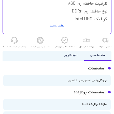
گالری
ظرفیت حافظه رم: 8GB
تصاویر
نوع حافظه رم: DDR4
گرافیک: Intel UHD
نمایش بیشتر
حافظه ذخیره سازی: 256GB SSD
اندازه صفحه نمایش: 15.6 اینچ
کیفیت صفحه نمایش: FHD
تحویل به موقع
پرداخت در محل
ضمانت کالای اورجینال
تضمین بهترین قیمت
پشتیبانی از ساعت 8 تا 19
مشخصات فنی
نظرات کاربران
مشخصات
نوع کاربرد :
برنامه نویسی،دانشجویی
مشخصات پردازنده
سازنده پردازنده :
Intel