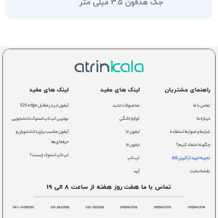
جک هدفون 3.5 میلی متر
راهنمای مشتریان
لینک های مفید
لینک های مفید
تماس با ما
محصولات جدید
آیفون ایر در مقابل S25 edge
درباره ما
لوازم خانگی
بهترین لپ تاپ استوک دانشجویی
شرایط و ضوابط استفاده
ایفون ۱۷
آیفون مناسب برای دانشجویان و
حرفه‌ای‌ها
چگونه اعتماد کنیم؟
ایفون ۱۶
لپ تاپ استوک چیست؟
تجربه خرید از آترین کالا
لپ تاپ
نقشه سایت
آیپد
تماس با ما هفت روز هفته از ساعت 8 الی 19
087-34259380
021-28421592
021-71057528
09129407012
09129407013
09129407014