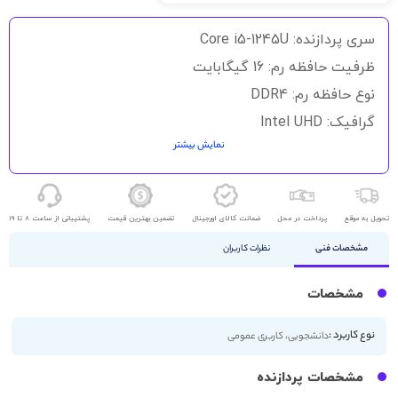
گالری
تصاویر
سری پردازنده: Core i5-1245U
ظرفیت حافظه رم: 16 گیگابایت
نوع حافظه رم: DDR4
گرافیک: Intel UHD
نمایش بیشتر
حافظه ذخیره سازی: 256GB SSD
اندازه صفحه نمایش: 13.3 اینچ
کیفیت صفحه نمایش: FHD
تحویل به موقع
پرداخت در محل
ضمانت کالای اورجینال
تضمین بهترین قیمت
پشتیبانی از ساعت 8 تا 19
مشخصات فنی
نظرات کاربران
مشخصات
نوع کاربرد :
دانشجویی، کاربری عمومی
مشخصات پردازنده