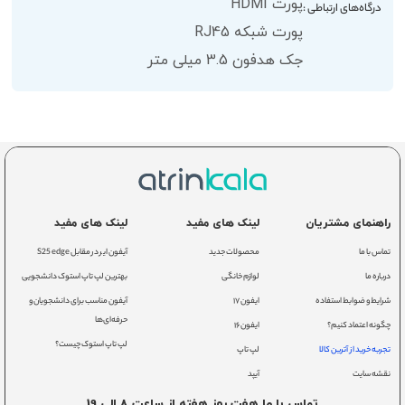
پورت HDMI
درگاه‌های ارتباطی :
پورت شبکه RJ45
جک هدفون 3.5 میلی متر
راهنمای مشتریان
لینک های مفید
لینک های مفید
تماس با ما
محصولات جدید
آیفون ایر در مقابل S25 edge
درباره ما
لوازم خانگی
بهترین لپ تاپ استوک دانشجویی
شرایط و ضوابط استفاده
ایفون ۱۷
آیفون مناسب برای دانشجویان و
حرفه‌ای‌ها
چگونه اعتماد کنیم؟
ایفون ۱۶
لپ تاپ استوک چیست؟
تجربه خرید از آترین کالا
لپ تاپ
نقشه سایت
آیپد
تماس با ما هفت روز هفته از ساعت 8 الی 19