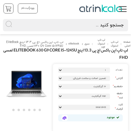
|
ورود
ثبت نام
لپ تاپ
صفحه
لپ تاپ
لپ تاپ اپن باکس اچ پی 13.3 اینچ EliteBook
استوک
سری
elitebook
اصلی
استوک
630 G9 Core i5-1245U لمسی FHD
HP
لپ تاپ اپن باکس اچ پی 13.3 اینچ ELITEBOOK 630 G9 CORE I5-1245U لمسی
FHD
رفتن
تعداد
به
انتهای
گارانتی
گالری
تصاویر
حافظه رم
حافظه
ssd
کارت
گرافیک
رفتن
موجود
به
ابتدای