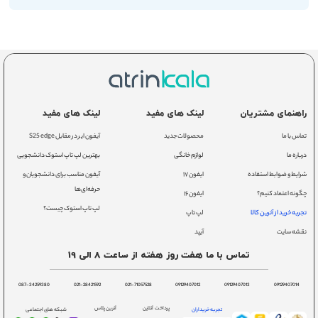
راهنمای مشتریان
لینک های مفید
لینک های مفید
تماس با ما
محصولات جدید
آیفون ایر در مقابل S25 edge
درباره ما
لوازم خانگی
بهترین لپ تاپ استوک دانشجویی
شرایط و ضوابط استفاده
ایفون ۱۷
آیفون مناسب برای دانشجویان و
حرفه‌ای‌ها
چگونه اعتماد کنیم؟
ایفون ۱۶
لپ تاپ استوک چیست؟
تجربه خرید از آترین کالا
لپ تاپ
نقشه سایت
آیپد
تماس با ما هفت روز هفته از ساعت 8 الی 19
087-34259380
021-28421592
021-71057528
09129407012
09129407013
09129407014
پرداخت آنلاین
آترین پلاس
تجربه خریداران
شبکه های اجتماعی