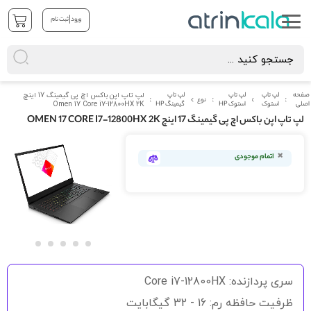
|
ورود
ثبت نام
صفحه
لپ تاپ
لپ تاپ
لپ تاپ
لپ تاپ اپن باکس اچ پی گیمینگ 17 اینچ
نوع
اصلی
استوک
استوک HP
گیمینگ HP
Omen 17 Core i7-12800HX 2K
لپ تاپ اپن باکس اچ پی گیمینگ 17 اینچ OMEN 17 CORE I7-12800HX 2K
رفتن
به
اتمام موجودی
انتهای
گالری
تصاویر
رفتن
به
سری پردازنده: Core i7-12800HX
ابتدای
گالری
ظرفیت حافظه رم: 16 - 32 گیگابایت
تصاویر