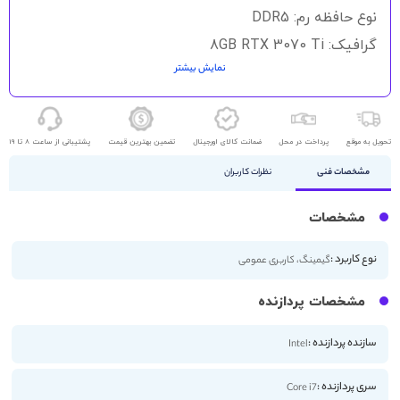
نوع حافظه رم: DDR5
گرافیک: 8GB RTX 3070 Ti
نمایش بیشتر
حافظه ذخیره سازی: 512GB - 1TB SSD
اندازه صفحه نمایش: 17 اینچ
کیفیت تصویر: 2K
تحویل به موقع
پرداخت در محل
ضمانت کالای اورجینال
تضمین بهترین قیمت
پشتیبانی از ساعت 8 تا 19
مشخصات فنی
نظرات کاربران
مشخصات
نوع کاربرد :
گیمینگ، کاربری عمومی
مشخصات پردازنده
سازنده پردازنده :
Intel
سری پردازنده :
Core i7