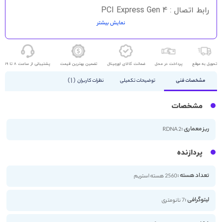
رابط اتصال : PCI Express Gen 4
نمایش بیشتر
HDMI - DisplayPort
تحویل به موقع
پرداخت در محل
ضمانت کالای اورجینال
تضمین بهترین قیمت
پشتیبانی از ساعت 8 تا 19
1
مشخصات فنی
توضیحات تکمیلی
نظرات کاربران
مشخصات
ریز معماری :
RDNA 2
پردازنده
تعداد هسته :
2560 هسته استریم
لیتوگرافی :
7 نانومتری