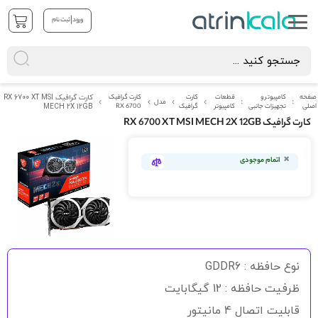
|
ورود
ثبت نام
صفحه
کامپیوتر و
قطعات
کارت
کارت گرافیک
کارت گرافیک RX 6700 XT MSI
مدل
اصلی
تجهیزات جانبی
کامپیوتر
گرافیک
RX 6700
MECH 2X 12GB
کارت گرافیک RX 6700 XT MSI MECH 2X 12GB
رفتن
به
اتمام موجودی
انتهای
گالری
تصاویر
رفتن
به
نوع حافظه : GDDR6
ابتدای
گالری
ظرفیت حافظه : 12 گیگابایت
تصاویر
قابلیت اتصال 4 مانیتور