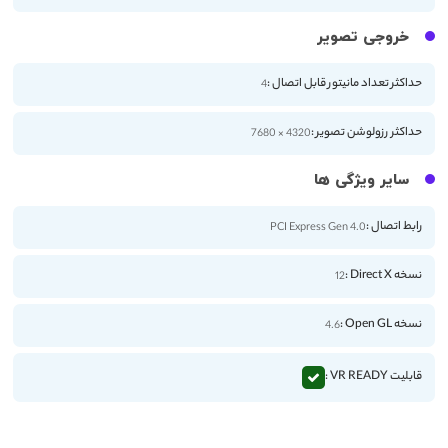
خروجی تصویر
حداکثر تعداد مانیتور قابل اتصال :
4
حداکثر رزولوشن تصویر :
4320 × 7680
سایر ویژگی ها
رابط اتصال :
PCI Express Gen 4.0
نسخه Direct X :
12
نسخه Open GL :
4.6
قابلیت VR READY :