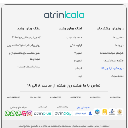
راهنمای مشتریان
لینک های مفید
لینک های مفید
تماس با ما
محصولات جدید
آیفون ایر در مقابل S25 edge
درباره ما
لوازم خانگی
بهترین لپ تاپ استوک دانشجویی
شرایط و ضوابط استفاده
ایفون ۱۷
آیفون مناسب برای دانشجویان و
حرفه‌ای‌ها
چگونه اعتماد کنیم؟
ایفون ۱۶
لپ تاپ استوک چیست؟
تجربه خرید از آترین کالا
لپ تاپ
نقشه سایت
آیپد
تماس با ما هفت روز هفته از ساعت 8 الی 19
087-34259380
021-28421592
021-71057528
09129407012
09129407013
09129407014
پرداخت آنلاین
آترین پلاس
تجربه خریداران
شبکه های اجتماعی
استفاده از تمامی مطالب، تصاویر و محتوای سایت فقط برای مقاصد غیر تجاری و با ذکر منبع بلامانع است.