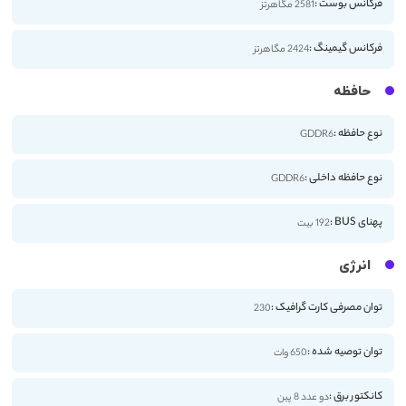
فرکانس بوست :
2581 مگاهرتز
فرکانس گیمینگ :
2424 مگاهرتز
حافظه
نوع حافظه :
GDDR6
نوع حافظه داخلی :
GDDR6
پهنای BUS :
192 بیت
انرژی
توان مصرفی کارت گرافیک :
230
توان توصیه شده :
650 وات
کانکتور برق :
دو عدد 8 پین