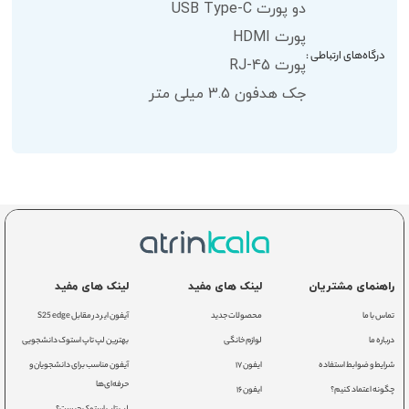
دو پورت USB Type-C
پورت HDMI
درگاه‌های ارتباطی :
پورت RJ-45
جک هدفون 3.5 میلی متر
راهنمای مشتریان
لینک های مفید
لینک های مفید
تماس با ما
محصولات جدید
آیفون ایر در مقابل S25 edge
درباره ما
لوازم خانگی
بهترین لپ تاپ استوک دانشجویی
شرایط و ضوابط استفاده
ایفون ۱۷
آیفون مناسب برای دانشجویان و
حرفه‌ای‌ها
چگونه اعتماد کنیم؟
ایفون ۱۶