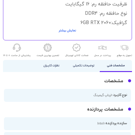
گالری
ظرفیت حافظه رم: 16 گیگابایت
تصاویر
نوع حافظه رم: DDR4
گرافیک:6GB RTX 2060
نمایش بیشتر
حافظه ذخیره سازی:512GB SSD
اندازه صفحه نمایش: 15.6 اینچ
کیفیت صفحه نمایش: FHD
تحویل به موقع
پرداخت در محل
ضمانت کالای اورجینال
تضمین بهترین قیمت
پشتیبانی از ساعت 8 تا 19
مشخصات فنی
توضیحات تکمیلی
نظرات کاربران
مشخصات
نوع کاربرد :
لپتاپ گیمینگ
مشخصات پردازنده
سازنده پردازنده :
Intel