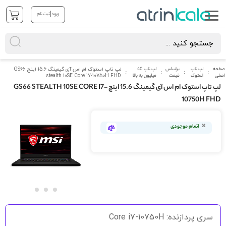
|
ورود
ثبت نام
صفحه
لپ تاپ
براساس
لپ تاپ 40
لپ تاپ استوک ام اس آی گیمینگ 15.6 اینچ GS66
اصلی
استوک
قیمت
میلیون به بالا
stealth 10SE Core i7-10750H FHD
لپ تاپ استوک ام اس آی گیمینگ 15.6 اینچ GS66 STEALTH 10SE CORE I7-
10750H FHD
رفتن
به
اتمام موجودی
انتهای
گالری
تصاویر
رفتن
به
سری پردازنده: Core i7-10750H
ابتدای