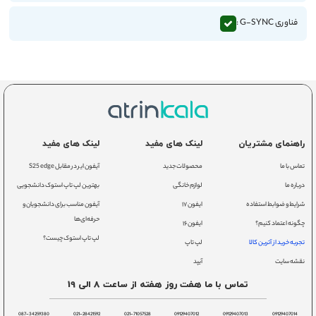
فناوری G-SYNC :
راهنمای مشتریان
لینک های مفید
لینک های مفید
تماس با ما
محصولات جدید
آیفون ایر در مقابل S25 edge
درباره ما
لوازم خانگی
بهترین لپ تاپ استوک دانشجویی
شرایط و ضوابط استفاده
ایفون ۱۷
آیفون مناسب برای دانشجویان و
حرفه‌ای‌ها
چگونه اعتماد کنیم؟
ایفون ۱۶
لپ تاپ استوک چیست؟
تجربه خرید از آترین کالا
لپ تاپ
نقشه سایت
آیپد
تماس با ما هفت روز هفته از ساعت 8 الی 19
087-34259380
021-28421592
021-71057528
09129407012
09129407013
09129407014