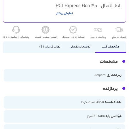
رابط اتصال : PCI Express Gen 4.0
نمایش بیشتر
HDMI - DisplayPort
تحویل به موقع
پرداخت در محل
ضمانت کالای اورجینال
تضمین بهترین قیمت
پشتیبانی از ساعت 8 تا 19
1
مشخصات فنی
توضیحات تکمیلی
نظرات کاربران
مشخصات
ریز معماری :
Ampere
پردازنده
تعداد هسته :
4864 هسته کودا
فرکانس پایه :
1410 مگاهرتز