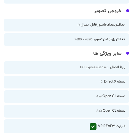
خروجی تصویر
حداکثر تعداد مانیتور قابل اتصال :
4
حداکثر رزولوشن تصویر :
4320 × 7680
سایر ویژگی ها
رابط اتصال :
PCI Express Gen 4.0
نسخه Direct X :
12
نسخه Open GL :
4.6
نسخه Open CL :
3.0
قابلیت VR READY :