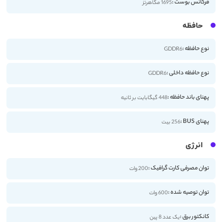
فرکانس بوست :
1695 مگاهرتز
حافظه
نوع حافظه :
GDDR6
نوع حافظه داخلی :
GDDR6
پهنای باند حافظه :
448 گیگابایت بر ثانیه
پهنای BUS :
256 بیت
انرژی
توان مصرفی کارت گرافیک :
200 وات
توان توصیه شده :
600 وات
کانکتور برق :
یک عدد 8 پین