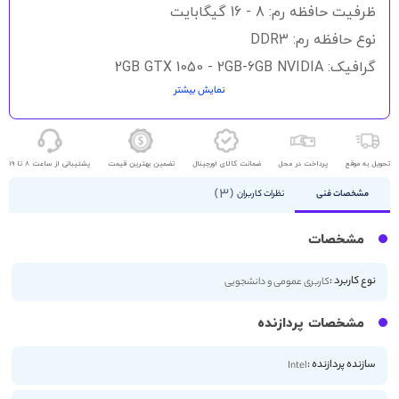
گالری
ظرفیت حافظه رم: 8 - 16 گیگابایت
تصاویر
نوع حافظه رم: DDR3
گرافیک: 2GB GTX 1050 - 2GB-6GB NVIDIA
نمایش بیشتر
حافظه ذخیره سازی: 512GB - 256GB SSD - 1TB SSD
اندازه صفحه نمایش: 13.3 اینچ
کیفیت صفحه نمایش: 2K
تحویل به موقع
پرداخت در محل
ضمانت کالای اورجینال
تضمین بهترین قیمت
پشتیبانی از ساعت 8 تا 19
3
مشخصات فنی
نظرات کاربران
مشخصات
نوع کاربرد :
کاربری عمومی و دانشجویی
مشخصات پردازنده
سازنده پردازنده :
Intel