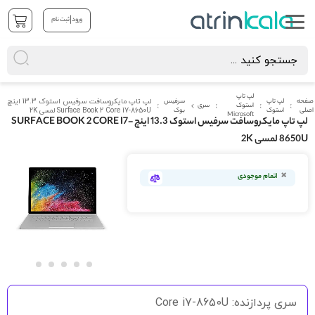
|
ورود
ثبت نام
لپ تاپ
صفحه
لپ تاپ
سرفیس
لپ تاپ مایکروسافت سرفیس استوک 13.3 اینچ
استوک
سری
اصلی
استوک
بوک
Surface Book 2 Core i7-8650U لمسی 2K
Microsoft
لپ تاپ مایکروسافت سرفیس استوک 13.3 اینچ SURFACE BOOK 2 CORE I7-
8650U لمسی 2K
رفتن
به
اتمام موجودی
انتهای
گالری
تصاویر
رفتن
به
سری پردازنده: Core i7-8650U
ابتدای