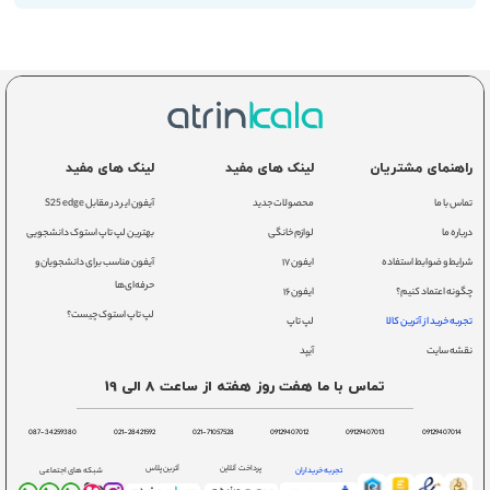
راهنمای مشتریان
لینک های مفید
لینک های مفید
تماس با ما
محصولات جدید
آیفون ایر در مقابل S25 edge
درباره ما
لوازم خانگی
بهترین لپ تاپ استوک دانشجویی
شرایط و ضوابط استفاده
ایفون ۱۷
آیفون مناسب برای دانشجویان و
حرفه‌ای‌ها
چگونه اعتماد کنیم؟
ایفون ۱۶
لپ تاپ استوک چیست؟
تجربه خرید از آترین کالا
لپ تاپ
نقشه سایت
آیپد
تماس با ما هفت روز هفته از ساعت 8 الی 19
087-34259380
021-28421592
021-71057528
09129407012
09129407013
09129407014
پرداخت آنلاین
آترین پلاس
تجربه خریداران
شبکه های اجتماعی