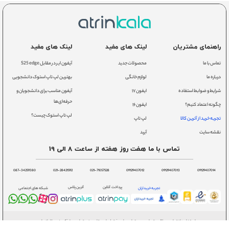
راهنمای مشتریان
لینک های مفید
لینک های مفید
تماس با ما
محصولات جدید
آیفون ایر در مقابل S25 edge
درباره ما
لوازم خانگی
بهترین لپ تاپ استوک دانشجویی
شرایط و ضوابط استفاده
ایفون ۱۷
آیفون مناسب برای دانشجویان و
حرفه‌ای‌ها
چگونه اعتماد کنیم؟
ایفون ۱۶
لپ تاپ استوک چیست؟
تجربه خرید از آترین کالا
لپ تاپ
نقشه سایت
آیپد
تماس با ما هفت روز هفته از ساعت 8 الی 19
087-34259380
021-28421592
021-71057528
09129407012
09129407013
09129407014
پرداخت آنلاین
آترین پلاس
تجربه خریداران
شبکه های اجتماعی
استفاده از تمامی مطالب، تصاویر و محتوای سایت فقط برای مقاصد غیر تجاری و با ذکر منبع بلامانع است.