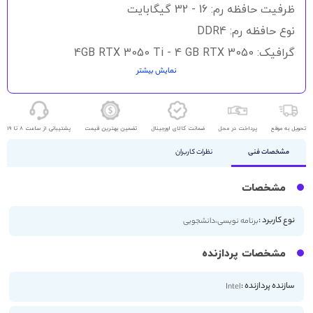
گالری
ظرفیت حافظه رم: 16 - 32 گیگابایت
تصاویر
نوع حافظه رم: DDR4
گرافیک: 4GB RTX 3050 Ti - 4 GB RTX 3050
نمایش بیشتر
حافظه ذخیره سازی: 512GB SSD - 1TB SSD - 2TB SSD
اندازه صفحه نمایش: 14.4 اینچ
کیفیت صفحه نمایش: 2K
تحویل به موقع
پرداخت در محل
ضمانت کالای اورجینال
تضمین بهترین قیمت
پشتیبانی از ساعت 8 تا 19
مشخصات فنی
نظرات کاربران
مشخصات
نوع کاربرد :
برنامه نویسی،دانشجویی
مشخصات پردازنده
سازنده پردازنده :
Intel