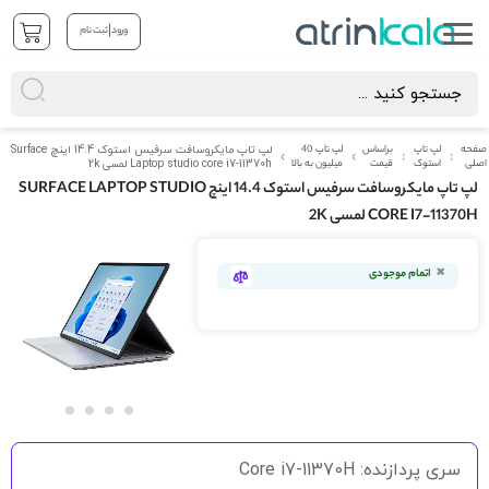
|
ورود
ثبت نام
صفحه
لپ تاپ
براساس
لپ تاپ 40
لپ تاپ مایکروسافت سرفیس استوک 14.4 اینچ Surface
اصلی
استوک
قیمت
میلیون به بالا
Laptop studio core i7-11370h لمسی 2k
لپ تاپ مایکروسافت سرفیس استوک 14.4 اینچ SURFACE LAPTOP STUDIO
CORE I7-11370H لمسی 2K
رفتن
به
اتمام موجودی
انتهای
گالری
تصاویر
رفتن
به
سری پردازنده: Core i7-11370H
ابتدای