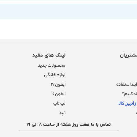
شتریان
لینک های مفید
محصولات جدید
لوازم خانگی
بط استفاده
ایفون ۱۷
د کنیم؟
ایفون ۱۶
 آترین کالا
لپ تاپ
آیپد
تماس با ما هفت روز هفته از ساعت 8 الی 19