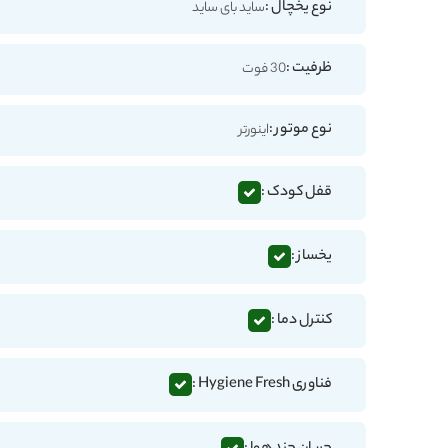
نوع یخچال :
ساید بای ساید
ظرفیت :
30 فوت
نوع موتور :
اینورتر
قفل کودک :
یخساز :
کنترل دما :
فناوری Hygiene Fresh :