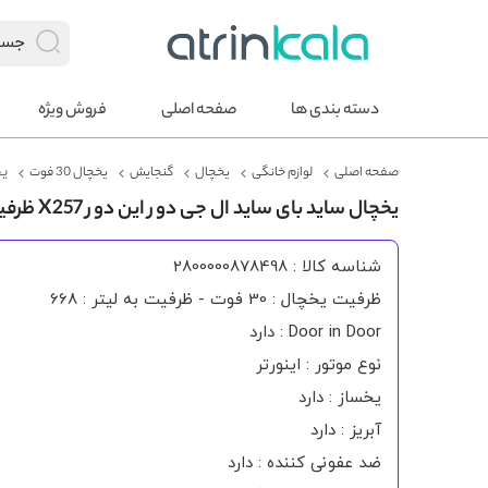
دسته بندی ها
صفحه اصلی
فروش ویژه
صفحه اصلی
لوازم خانگی
یخچال
گنجایش
یخچال 30 فوت
یخ
یخچال ساید بای ساید ال جی دور این دور X257 ظرفیت 30 فوت
شناسه کالا : 2800000878498
ظرفیت یخچال : 30 فوت - ظرفیت به لیتر : 668
Door in Door : دارد
نوع موتور : اینورتر
یخساز : دارد
آبریز : دارد
ضد عفونی کننده : دارد