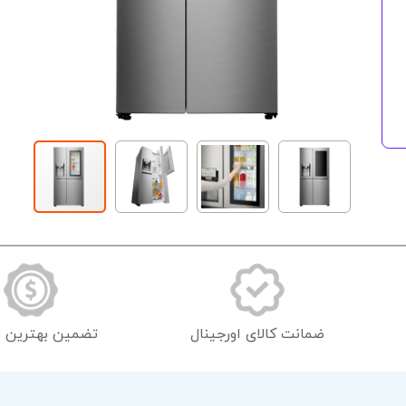
رفتن
به
ابتدای
گالری
تصاویر
ضمانت کالای اورجینال
تضمین بهترین 