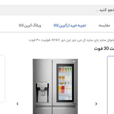
مقایسه
تجربه خرید از آترین کالا
وبلاگ آترین کالا
چال ساید بای ساید ال جی دور این دور X257 ظرفیت 30 فوت
رفتن
به
انتهای
گالری
تصاویر