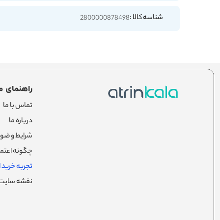
شناسه کالا :
2800000878498
راهنمای م
تماس با ما
درباره ما
شرایط و ضوا
چگونه اعتما
تجربه خرید از
نقشه سایت