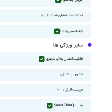
جریان چند هوا :
تعداد قفسه های شیشه ای :
4
جعبه سبزیجات :
سایر ویژگی ها
قابلیت اتصال به آب شهری :
کشور مونتاژ :
کره
برچسب انرژی :
++A
برنامه Smart ThinQ :