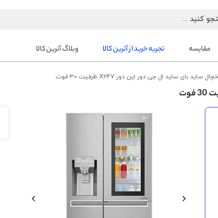
مقایسه
تجربه خرید از آترین کالا
وبلاگ آترین کالا
چال ساید بای ساید ال جی دور این دور X247 ظرفیت 30 فوت
رفتن
به
انتهای
گالری
تصاویر