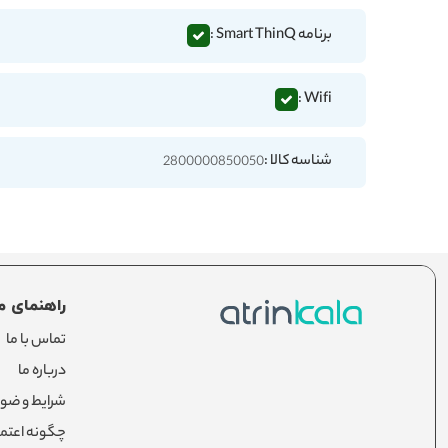
برنامه Smart ThinQ :
Wifi :
شناسه کالا :
2800000850050
راهنمای م
تماس با ما
درباره ما
شرایط و ضوا
چگونه اعتما