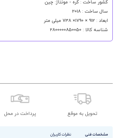
کشور ساخت : کره - مونتاژ: چین
سال ساخت : 2018
ابعاد : 912 × 1790× 738 میلی متر
شناسه کالا : 2800000850050
تحویل به موقع
پرداخت در محل
مشخصات فنی
نظرات کاربران