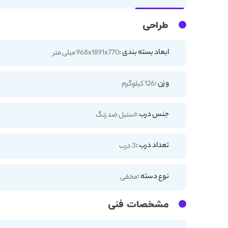
طراحی
ابعاد بسته بندی :
968x1891x770 میلی متر
وزن :
126 کیلوگرم
جنس درب :
استیل ضد زنگ
تعداد درب :
3 درب
نوع دسته :
مخفی
مشخصات فنی