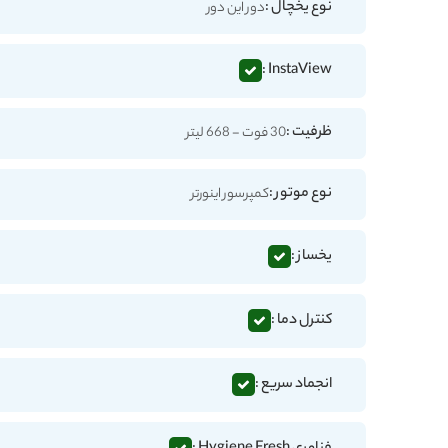
نوع یخچال :
دور این دور
InstaView :
ظرفیت :
30 فوت - 668 لیتر
نوع موتور :
کمپرسور اینورتر
یخساز :
کنترل دما :
انجماد سریع :