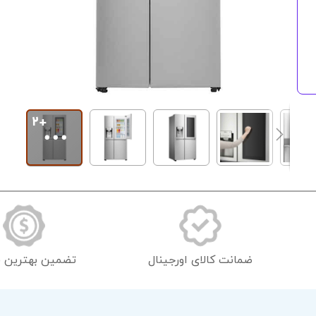
رفتن
به
ابتدای
گالری
تصاویر
ضمانت کالای اورجینال
تضمین بهترین 