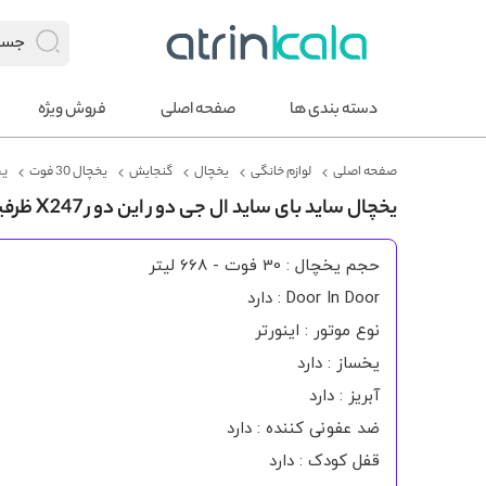
دسته بندی ها
صفحه اصلی
فروش ویژه
صفحه اصلی
لوازم خانگی
یخچال
گنجایش
یخچال 30 فوت
یخ
یخچال ساید بای ساید ال جی دور این دور X247 ظرفیت 30 فوت
حجم یخچال : 30 فوت - 668 لیتر
Door In Door : دارد
نوع موتور : اینورتر
یخساز : دارد
آبریز : دارد
ضد عفونی کننده : دارد
قفل کودک : دارد