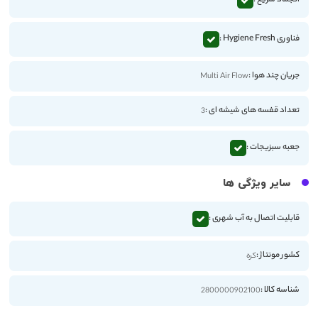
انجماد سریع :
فناوری Hygiene Fresh :
جریان چند هوا :
Multi Air Flow
تعداد قفسه های شیشه ای :
3
جعبه سبزیجات :
سایر ویژگی ها
قابلیت اتصال به آب شهری :
کشور مونتاژ :
کره
شناسه کالا :
2800000902100