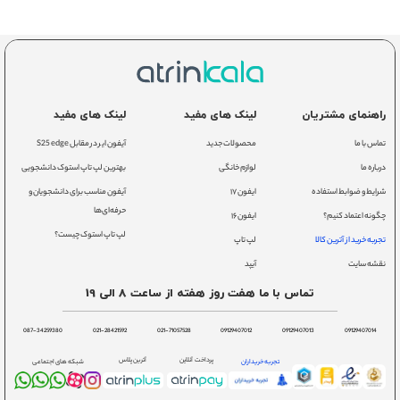
راهنمای مشتریان
لینک های مفید
لینک های مفید
تماس با ما
محصولات جدید
آیفون ایر در مقابل S25 edge
درباره ما
لوازم خانگی
بهترین لپ تاپ استوک دانشجویی
شرایط و ضوابط استفاده
ایفون ۱۷
آیفون مناسب برای دانشجویان و
حرفه‌ای‌ها
چگونه اعتماد کنیم؟
ایفون ۱۶
لپ تاپ استوک چیست؟
تجربه خرید از آترین کالا
لپ تاپ
نقشه سایت
آیپد
تماس با ما هفت روز هفته از ساعت 8 الی 19
087-34259380
021-28421592
021-71057528
09129407012
09129407013
09129407014
پرداخت آنلاین
آترین پلاس
تجربه خریداران
شبکه های اجتماعی