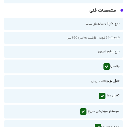
مشخصات فنی
نوع یخچال :
ساید بای ساید
ظرفیت :
34 فوت - ظرفیت به لیتر : 930 لیتر
نوع موتور :
اینورتر
یخساز :
میزان نویز :
38 دسی بل
کنترل دما :
سیستم سرمایشی سریع :