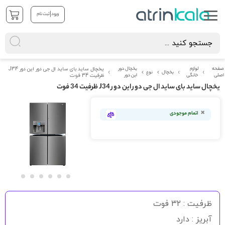
|
ورود
ثبت نام
صفحه
لوازم
یخچال دور
یخچال ساید بای ساید ال جی دور این دور J34
یخچال
نوع
اصلی
خانگی
این دور
ظرفیت 34 فوت
یخچال ساید بای ساید ال جی دور این دور J34 ظرفیت 34 فوت
رفتن
به
اتمام موجودی
انتهای
گالری
تصاویر
رفتن
به
ظرفیت : 32 فوت
ابتدای
گالری
آبریز : دارد
تصاویر