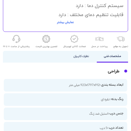
سیستم کنترل دما : دارد
قابلیت تنظیم دمای مختلف : دارد
نمایش بیشتر
قابلیت دسترسی به آب شهری : دارد
door in door : دارد
نوع موتور : اینورتر
تحویل به موقع
پرداخت در محل
ضمانت کالای اورجینال
تضمین بهترین قیمت
پشتیبانی از ساعت 8 تا 19
کشور ساخت : کره
مشخصات فنی
نظرات کاربران
شناسه کالا : 2800000902100
طراحی
ابعاد بسته بندی :
923x1797x912 میلی متر
رنگ بدنه :
نقره ای
جنس درب :
استیل ضد زنگ
تعداد درب :
5 درب