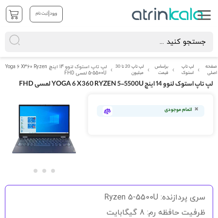
|
ورود
ثبت نام
صفحه
لپ تاپ
براساس
لپ تاپ 20 تا 30
لپ تاپ استوک لنوو 14 اینچ Yoga 6 X360 Ryzen
اصلی
استوک
قیمت
میلیون
5-5500U لمسی FHD
لپ تاپ استوک لنوو 14 اینچ YOGA 6 X360 RYZEN 5-5500U لمسی FHD
رفتن
به
اتمام موجودی
انتهای
گالری
تصاویر
رفتن
به
سری پردازنده: Ryzen 5-5500U
ابتدای
گالری
ظرفیت حافظه رم: 8 گیگابایت
تصاویر