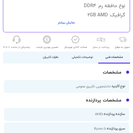
نوع حافظه رم: DDR4
گرافیک: 2GB AMD
نمایش بیشتر
ذخیره سازی: 256GB - 512GB SSD
اندازه صفحه نمایش: 14 اینچ
کیفیت صفحه نمایش: FHD
تحویل به موقع
پرداخت در محل
ضمانت کالای اورجینال
تضمین بهترین قیمت
پشتیبانی از ساعت 8 تا 19
صفحه نمایش لمسی
مشخصات فنی
توضیحات تکمیلی
نظرات کاربران
مشخصات
نوع کاربرد :
دانشجویی، کاربری عمومی
مشخصات پردازنده
سازنده پردازنده :
AMD
سری پردازنده :
Ryzen 5