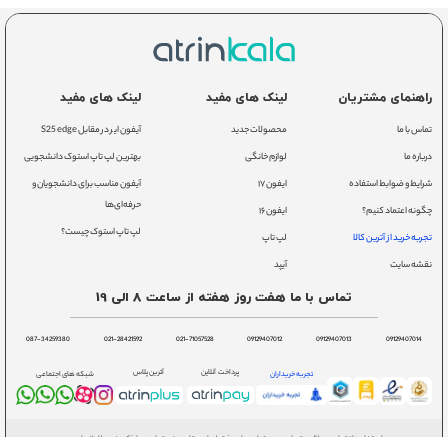
راهنمای مشتریان
لینک های مفید
لینک های مفید
تماس با ما
محصولات جدید
آیفون ایر در مقابل S25 edge
درباره ما
لوازم خانگی
بهترین لپ تاپ استوک دانشجویی
شرایط و ضوابط استفاده
ایفون ۱۷
آیفون مناسب برای دانشجویان و
حرفه‌ای‌ها
چگونه اعتماد کنیم؟
ایفون ۱۶
لپ تاپ استوک چیست؟
تجربه خرید از آترین کالا
لپ تاپ
نقشه سایت
آیپد
تماس با ما هفت روز هفته از ساعت 8 الی 19
087-34259380
021-28421592
021-71057528
09129407012
09129407013
09129407014
پرداخت آنلاین
آترین پلاس
تجربه خریداران
شبکه های اجتماعی
استفاده از تمامی مطالب، تصاویر و محتوای سایت فقط برای مقاصد غیر تجاری و با ذکر منبع بلامانع است.