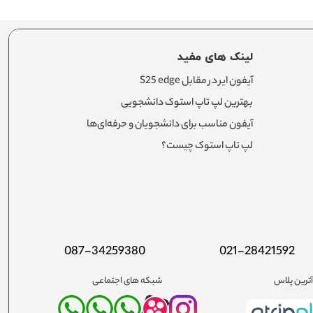
لینک های مفید
آیفون ایر در مقابل S25 edge
بهترین لپ تاپ استوک دانشجویی
آیفون مناسب برای دانشجویان و حرفه‌ای‌ها
لپ تاپ استوک چیست؟
087-34259380
021-28421592
ترین پلاس
شبکه های اجتماعی