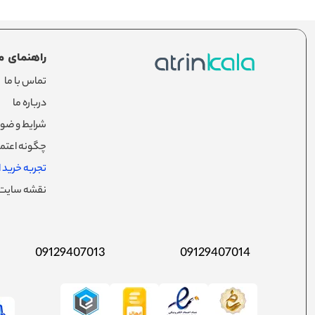
راهنمای م
تماس با ما
درباره ما
شرایط و ضوا
چگونه اعتما
تجربه خرید از
نقشه سایت
09129407013
09129407014