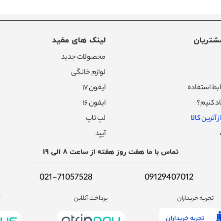
شتریان
لینک های مفید
محصولات جدید
لوازم خانگی
بط استفاده
ایفون ۱۷
د کنیم؟
ایفون ۱۶
 آترین کالا
لپ تاپ
آیپد
تماس با ما هفت روز هفته از ساعت 8 الی 19
021-71057528
09129407012
تجربه خریداران
پرداخت آنلاین
آ