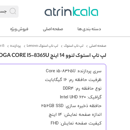
دسته بندی ها
صفحه اصلی
فروش ویژه
صفحه اصلی
لپ تاپ استوک
لپ تاپ استوک Lenovo
پردازنده
e i5
لپ تاپ استوک لنوو 14 اینچ THINKPAD X390 YOGA CORE I5-8365U لمسی FHD
سری پردازنده: Core i5-8365U
ظرفیت حافظه رم: 16 گیگابایت
نوع حافظه رم: DDR4
گرافیک: Intel UHD 620
حافظه ذخیره سازی: 256GB SSD
اندازه صفحه نمایش: 14 اینچ
کیفیت صفحه نمایش: FHD