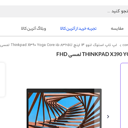
مقایسه
تجربه خرید از آترین کالا
وبلاگ آترین کالا
cor
لپ تاپ استوک لنوو 14 اینچ Thinkpad X390 Yoga Core i5-8365U لمسی FHD
رفتن
به
انتهای
گالری
تصاویر