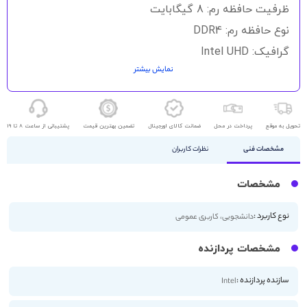
گالری
ظرفیت حافظه رم: 8 گیگابایت
تصاویر
نوع حافظه رم: DDR4
گرافیک: Intel UHD
نمایش بیشتر
حافظه ذخیره سازی: 256GB SSD
اندازه صفحه نمایش: 13.3 اینچ
کیفیت صفحه نمایش: FHD
تحویل به موقع
پرداخت در محل
ضمانت کالای اورجینال
تضمین بهترین قیمت
پشتیبانی از ساعت 8 تا 19
مشخصات فنی
نظرات کاربران
مشخصات
نوع کاربرد :
دانشجویی، کاربری عمومی
مشخصات پردازنده
سازنده پردازنده :
Intel