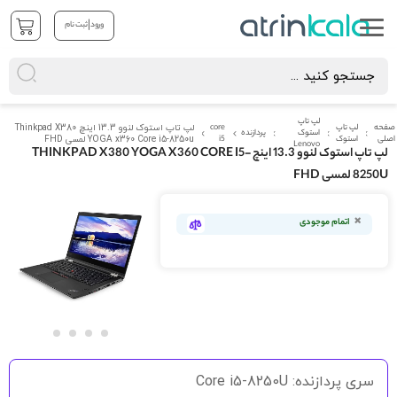
|
ورود
ثبت نام
لپ تاپ
صفحه
لپ تاپ
core
لپ تاپ استوک لنوو 13.3 اینچ Thinkpad X380
استوک
پردازنده
اصلی
استوک
i5
YOGA x360 Core i5-8250u لمسی FHD
Lenovo
لپ تاپ استوک لنوو 13.3 اینچ THINKPAD X380 YOGA X360 CORE I5-
8250U لمسی FHD
رفتن
به
اتمام موجودی
انتهای
گالری
تصاویر
رفتن
به
سری پردازنده: Core i5-8250U
ابتدای