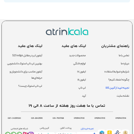
راهنمای مشتریان
لینک های مفید
لینک های مفید
تماس با ما
محصولات جدید
آیفون ایر در مقابل S25 edge
درباره ما
لوازم خانگی
بهترین لپ تاپ استوک دانشجویی
شرایط و ضوابط استفاده
ایفون ۱۷
آیفون مناسب برای دانشجویان و
حرفه‌ای‌ها
چگونه اعتماد کنیم؟
ایفون ۱۶
لپ تاپ استوک چیست؟
تجربه خرید از آترین کالا
لپ تاپ
نقشه سایت
آیپد
تماس با ما هفت روز هفته از ساعت 8 الی 19
087-34259380
021-28421592
021-71057528
09129407012
09129407013
09129407014
پرداخت آنلاین
آترین پلاس
تجربه خریداران
شبکه های اجتماعی