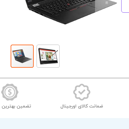
رفتن
به
ابتدای
گالری
تصاویر
ضمانت کالای اورجینال
تضمین بهترین 