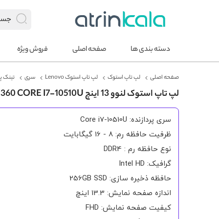
دسته بندی ها
صفحه اصلی
فروش ویژه
صفحه اصلی
لپ تاپ استوک
لپ تاپ استوک Lenovo
سری
تینک پ
لپ تاپ استوک لنوو 13 اینچ THINK PAD X13 YOGA GEN 1 X360 CORE I7-10510U لمسی FHD
سری پردازنده: Core i7-10510U
ظرفیت حافظه رم: 8 - 16 گیگابایت
نوع حافظه رم : DDR4
گرافیک: Intel HD
حافظه ذخیره سازی: 256GB SSD
اندازه صفحه نمایش: 13.3 اینچ
کیفیت صفحه نمایش: FHD