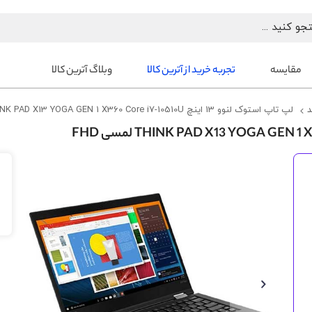
مقایسه
تجربه خرید از آترین کالا
وبلاگ آترین کالا
د
لپ تاپ استوک لنوو 13 اینچ THINK PAD X13 YOGA GEN 1 X360 Core i7-10510U لمسی FHD
رفتن
به
انتهای
گالری
تصاویر