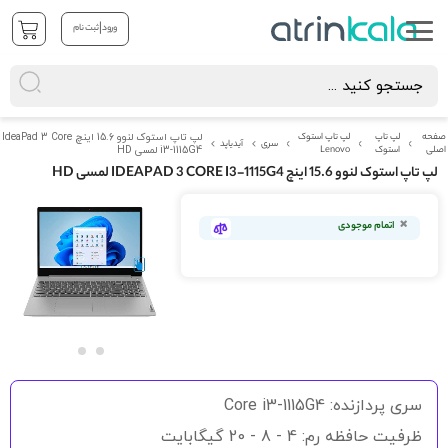
|
ورود
ثبت نام
صفحه
لپ تاپ
لپ تاپ استوک
لپ تاپ استوک لنوو 15.6 اینچ IdeaPad 3 Core
سری
آیدیاپد
اصلی
استوک
Lenovo
i3-1115G4 لمسی HD
لپ تاپ استوک لنوو 15.6 اینچ IDEAPAD 3 CORE I3-1115G4 لمسی HD
رفتن
به
اتمام موجودی
انتهای
گالری
تصاویر
رفتن
به
سری پردازنده: Core i3-1115G4
ابتدای
گالری
ظرفیت حافظه رم: 4 - 8 - 20 گیگابایت
تصاویر