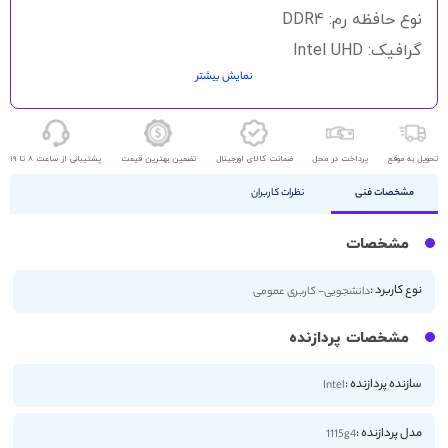
نوع حافظه رم: DDR4
گرافیک: Intel UHD
نمایش بیشتر
حافظه ذخیره سازی: 256GB SSD - 512 GB SSD
اندازه صفحه نمایش: 15.6 اینچ
کیفیت صفحه نمایش: HD
تحویل به موقع
پرداخت در محل
ضمانت کالای اورجینال
تضمین بهترین قیمت
پشتیبانی از ساعت 8 تا 19
صفحه نمایش لمسی: دارد
مشخصات فنی
نظرات کاربران
مشخصات
نوع کاربرد :
دانشجویی- کاربری عمومی
مشخصات پردازنده
سازنده پردازنده :
Intel
مدل پردازنده :
1115g4