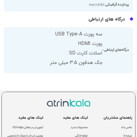
پردازنده گرافیکی :
Intel UHD
درگاه های ارتباطی
سه پورت USB Type-A
پورت HDMI
درگاه‌های ارتباطی :
اسلات کارت SD
جک هدفون 3.5 میلی متر
راهنمای مشتریان
لینک های مفید
لینک های مفید
تماس با ما
محصولات جدید
آیفون ایر در مقابل S25 edge
درباره ما
لوازم خانگی
بهترین لپ تاپ استوک دانشجویی