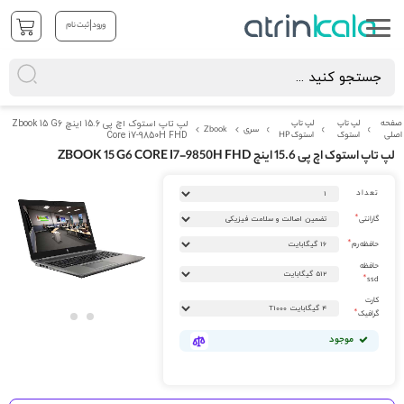
|
ورود
ثبت نام
صفحه
لپ تاپ
لپ تاپ
لپ تاپ استوک اچ پی 15.6 اینچ Zbook 15 G6
سری
Zbook
اصلی
استوک
استوک HP
Core i7-9850H FHD
لپ تاپ استوک اچ پی 15.6 اینچ ZBOOK 15 G6 CORE I7-9850H FHD
رفتن
تعداد
به
انتهای
گارانتی
گالری
تصاویر
حافظه رم
حافظه
ssd
کارت
گرافیک
رفتن
موجود
به
ابتدای
گالری
تصاویر