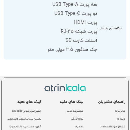
سه پورت USB Type-A
دو پورت USB Type-C
پورت HDMI
درگاه‌های ارتباطی :
پورت شبکه RJ-45
اسلات کارت SD
جک هدفون 3.5 میلی متر
راهنمای مشتریان
لینک های مفید
لینک های مفید
تماس با ما
محصولات جدید
آیفون ایر در مقابل S25 edge
درباره ما
لوازم خانگی
بهترین لپ تاپ استوک دانشجویی
شرایط و ضوابط استفاده
ایفون ۱۷
آیفون مناسب برای دانشجویان و