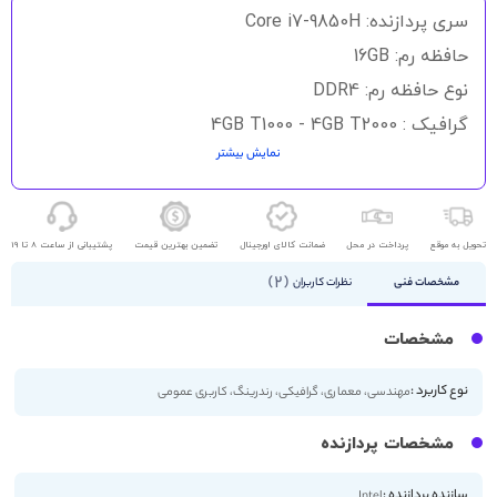
سری پردازنده: Core i7-9850H
حافظه رم: 16GB
نوع حافظه رم: DDR4
گرافیک : 4GB T1000 - 4GB T2000
نمایش بیشتر
حافظه داخلی: 512 گیگابایت
نوع حافظه داخلی: SSD
اندازه صفحه نمایش: 15.6 اینچ
تحویل به موقع
پرداخت در محل
ضمانت کالای اورجینال
تضمین بهترین قیمت
پشتیبانی از ساعت 8 تا 19
کیفیت صفحه نمایش: FHD
2
مشخصات فنی
نظرات کاربران
مشخصات
نوع کاربرد :
مهندسی، معماری، گرافیکی، رندرینگ، کاربری عمومی
مشخصات پردازنده
سازنده پردازنده :
Intel