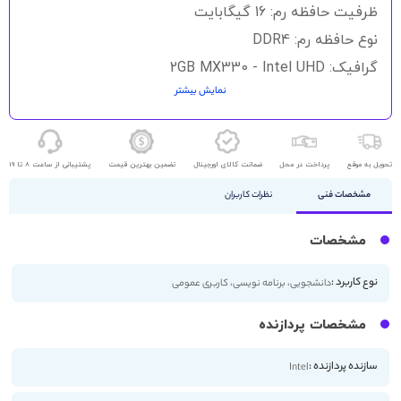
گالری
ظرفیت حافظه رم: 16 گیگابایت
تصاویر
نوع حافظه رم: DDR4
گرافیک: 2GB MX330 - Intel UHD
نمایش بیشتر
حافظه ذخیره سازی: 1TB SSD
اندازه صفحه نمایش: 15.6 اینچ
کیفیت صفحه نمایش: 4K
تحویل به موقع
پرداخت در محل
ضمانت کالای اورجینال
تضمین بهترین قیمت
پشتیبانی از ساعت 8 تا 19
صفحه لمسی
مشخصات فنی
نظرات کاربران
مشخصات
نوع کاربرد :
دانشجویی، برنامه نویسی، کاربری عمومی
مشخصات پردازنده
سازنده پردازنده :
Intel