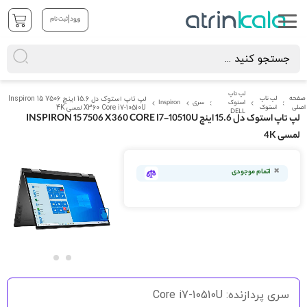
|
ورود
ثبت نام
لپ تاپ
صفحه
لپ تاپ
لپ تاپ استوک دل 15.6 اینچ Inspiron 15 7506
استوک
سری
Inspiron
اصلی
استوک
X360 Core i7-10510U لمسی 4K
DELL
لپ تاپ استوک دل 15.6 اینچ INSPIRON 15 7506 X360 CORE I7-10510U
لمسی 4K
رفتن
به
اتمام موجودی
انتهای
گالری
تصاویر
رفتن
به
سری پردازنده: Core i7-10510U
ابتدای