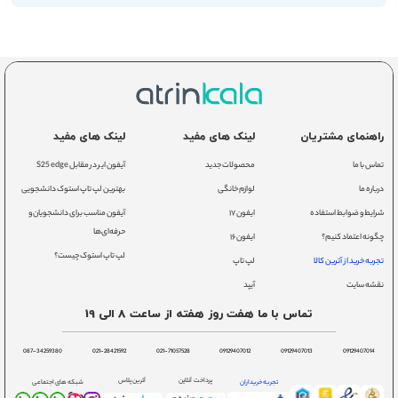
راهنمای مشتریان
لینک های مفید
لینک های مفید
تماس با ما
محصولات جدید
آیفون ایر در مقابل S25 edge
درباره ما
لوازم خانگی
بهترین لپ تاپ استوک دانشجویی
شرایط و ضوابط استفاده
ایفون ۱۷
آیفون مناسب برای دانشجویان و
حرفه‌ای‌ها
چگونه اعتماد کنیم؟
ایفون ۱۶
لپ تاپ استوک چیست؟
تجربه خرید از آترین کالا
لپ تاپ
نقشه سایت
آیپد
تماس با ما هفت روز هفته از ساعت 8 الی 19
087-34259380
021-28421592
021-71057528
09129407012
09129407013
09129407014
پرداخت آنلاین
آترین پلاس
تجربه خریداران
شبکه های اجتماعی