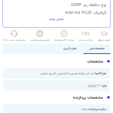
نوع حافظه رم: DDR4
گرافیک: Intel Iris PLUS
نمایش بیشتر
حافظه ذخیره سازی: 512GB SSD
اندازه صفحه نمایش: 15 اینچ
کیفیت صفحه نمایش: FHD
تحویل به موقع
پرداخت در محل
ضمانت کالای اورجینال
تضمین بهترین قیمت
پشتیبانی از ساعت 8 تا 19
مشخصات فنی
نظرات کاربران
مشخصات
نوع کاربرد :
لپ تاپ برنامه نویسی، دانشجویی، کاربری عمومی
وزن :
1.7 کیلوگرم
مشخصات پردازنده
سازنده پردازنده :
Intel