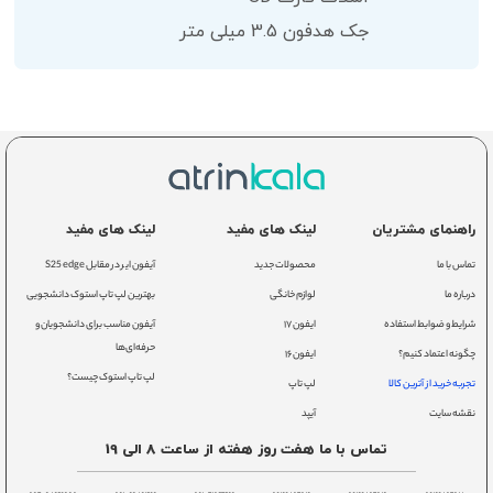
جک هدفون 3.5 میلی متر
راهنمای مشتریان
لینک های مفید
لینک های مفید
تماس با ما
محصولات جدید
آیفون ایر در مقابل S25 edge
درباره ما
لوازم خانگی
بهترین لپ تاپ استوک دانشجویی
شرایط و ضوابط استفاده
ایفون ۱۷
آیفون مناسب برای دانشجویان و
حرفه‌ای‌ها
چگونه اعتماد کنیم؟
ایفون ۱۶
لپ تاپ استوک چیست؟
تجربه خرید از آترین کالا
لپ تاپ
نقشه سایت
آیپد
تماس با ما هفت روز هفته از ساعت 8 الی 19