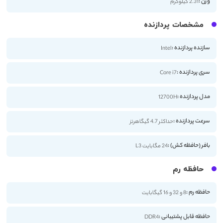
وزن :
2.31 کیلوگرم
مشخصات پردازنده
سازنده پردازنده :
Intel
سری پردازنده :
Core i7
مدل پردازنده :
12700H
سرعت پردازنده :
حداکثر 4.7 گیگاهرتز
بافر (حافظه کش) :
24 مگابایت L3
حافظه رم
حافظه رم :
8 و 32 و 16 گیگابایت
حافظه قابل پشتیبانی :
DDR4