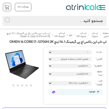
|
ورود
ثبت نام
صفحه
لپ تاپ
لپ تاپ
لپ تاپ
لپ تاپ اپن باکس اچ پی گیمینگ 16.1 اینچ
نوع
اصلی
استوک
استوک HP
گیمینگ HP
Omen 16 Core i7-12700H 2K
لپ تاپ اپن باکس اچ پی گیمینگ 16.1 اینچ OMEN 16 CORE I7-12700H 2K
رفتن
تعداد
به
انتهای
گارانتی
گالری
تصاویر
حافظه رم
حافظه
ssd
کارت
گرافیک
رفتن
موجود
به
ابتدای
گالری
تصاویر