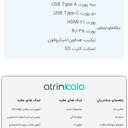
سه پورت USB Type-A
دو پورت USB Type-C
پورت HDMI 2.1
درگاه‌های ارتباطی :
پورت RJ-45
ترکیب هدفون/میکروفون
اسلات کارت SD
راهنمای مشتریان
لینک های مفید
لینک های مفید
تماس با ما
محصولات جدید
آیفون ایر در مقابل S25 edge
درباره ما
لوازم خانگی
بهترین لپ تاپ استوک دانشجویی
شرایط و ضوابط استفاده
ایفون ۱۷
آیفون مناسب برای دانشجویان و