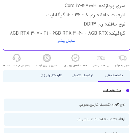
سری پردازنده: Core i7-12700H
ظرفیت حافظه رم: 8 - 32 - 16 گیگابایت
نوع حافظه رم: DDR4
گرافیک: 8GB RTX 3070 Ti - 6GB RTX 3060 - 8GB RTX
3070
نمایش بیشتر
حافظه ذخیره سازی: 512GB - 1TB SSD
اندازه صفحه نمایش: 16.1 اینچ
تحویل به موقع
پرداخت در محل
ضمانت کالای اورجینال
تضمین بهترین قیمت
پشتیبانی از ساعت 8 تا 19
کیفیت صفحه نمایش: 2K
1
مشخصات فنی
توضیحات تکمیلی
نظرات کاربران
مشخصات
نوع کاربرد :
گیمینگ، کاربری عمومی
ابعاد :
36.93 × 24.8 × 2.31 سانتی متر