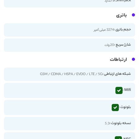
3.5mm jack :
ندارد
باتری
حجم باتری :
3274 میلی آمپر
شارژ سریع :
20 وات
ارتباطات
شبکه های ارتباطی :
GSM / CDMA / HSPA / EVDO / LTE / 5G
Wifi :
بلوتوث :
نسخه بلوتوث :
5.3