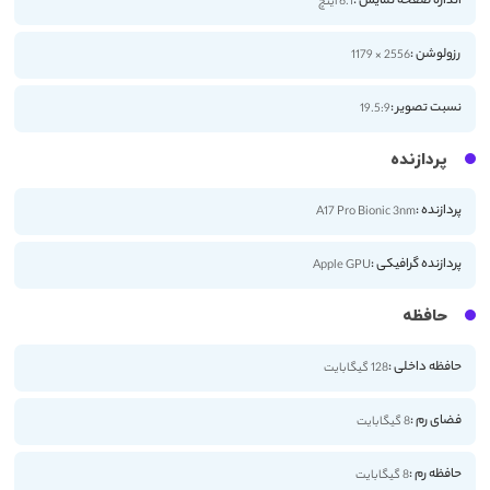
اندازه صفحه نمایش :
6.1 اینچ
رزولوشن :
2556 × 1179
نسبت تصویر :
19.5:9
پردازنده
پردازنده :
A17 Pro Bionic 3nm
پردازنده گرافیکی :
Apple GPU
حافظه
حافظه داخلی :
128 گیگابایت
فضای رم :
8 گیگابایت
حافظه رم :
8 گیگابایت