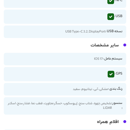
NFC :
USB :
نسخه USB :
USB Type-C 3.2, DisplayPort
سایر مشخصات
سیستم عامل :
IOS 17
GPS :
رنگ بندی :
مشکی، آبی، تیتانیوم، سفید
سنسور
تشخیص چهره، شتاب سنج، ژیروسکوپ، حسگر مجاورت، قطب نما، فشار سنج، اسکنر
:
LiDAR
اقلام همراه