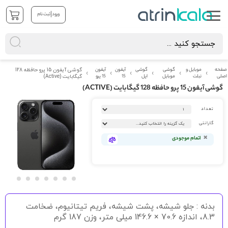
|
ورود
ثبت نام
صفحه
موبایل و
گوشی
گوشی
آیفون
آیفون
گوشی آیفون 15 پرو حافظه 128
اصلی
تبلت
موبایل
اپل
15
15 پرو
گیگابایت (Active)
گوشی آیفون 15 پرو حافظه 128 گیگابایت (ACTIVE)
رفتن
تعداد
به
انتهای
گارانتی
گالری
تصاویر
اتمام موجودی
رفتن
به
بدنه : جلو شیشه، پشت شیشه، فریم تیتانیوم، ضخامت
ابتدای
گالری
8.3، اندازه 70.6 × 146.6 میلی متر، وزن 187 گرم
تصاویر