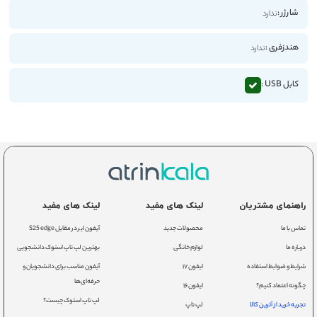
شارژر :
ندارد
هندزفری :
ندارد
کابل USB :
راهنمای مشتریان
لینک های مفید
لینک های مفید
تماس با ما
محصولات جدید
آیفون ایر در مقابل S25 edge
درباره ما
لوازم خانگی
بهترین لپ تاپ استوک دانشجویی
شرایط و ضوابط استفاده
ایفون ۱۷
آیفون مناسب برای دانشجویان و
حرفه‌ای‌ها
چگونه اعتماد کنیم؟
ایفون ۱۶
لپ تاپ استوک چیست؟
تجربه خرید از آترین کالا
لپ تاپ