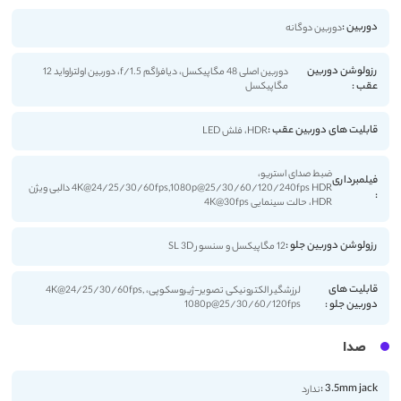
دوربین :
دوربین دوگانه
رزولوشن دوربین
دوربین اصلی 48 مگاپیکسل، دیافراگم 1.5/f، دوربین اولتراواید 12
عقب :
مگاپیکسل
قابلیت های دوربین عقب :
HDR، فلش LED
ضبط صدای استریو،
فیلمبرداری
4K@24/25/30/60fps,1080p@25/30/60/120/240fps HDR دالبی ویژن
:
HDR، حالت سینمایی 4K@30fps
رزولوشن دوربین جلو :
12 مگاپیکسل و سنسور SL 3D
قابلیت های
لرزشگیر الکترونیکی تصویر-ژیروسکوپی، 4K@24/25/30/60fps,
دوربین جلو :
1080p@25/30/60/120fps
صدا
3.5mm jack :
ندارد