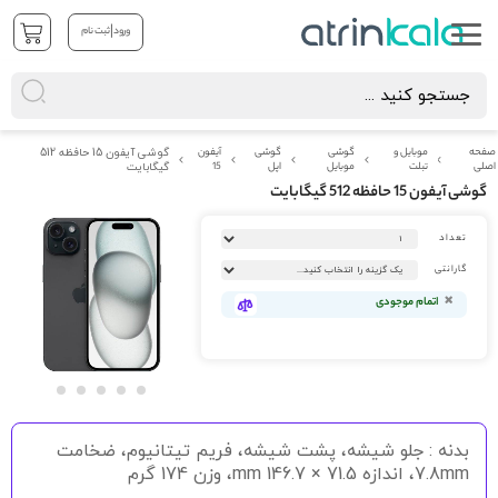
|
ورود
ثبت نام
صفحه
موبایل و
گوشی
گوشی
آیفون
گوشی آیفون 15 حافظه 512
اصلی
تبلت
موبایل
اپل
15
گیگابایت
گوشی آیفون 15 حافظه 512 گیگابایت
رفتن
تعداد
به
انتهای
گارانتی
گالری
تصاویر
اتمام موجودی
رفتن
به
بدنه : جلو شیشه، پشت شیشه، فریم تیتانیوم، ضخامت
ابتدای
گالری
7.8mm، اندازه 71.5 × 146.7 mm، وزن 174 گرم
تصاویر