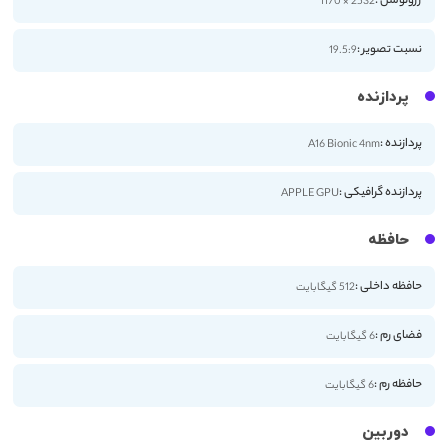
رزولوشن :
2532 × 1170
نسبت تصویر :
19.5:9
پردازنده
پردازنده :
A16 Bionic 4nm
پردازنده گرافیکی :
APPLE GPU
حافظه
حافظه داخلی :
512 گیگابایت
فضای رم :
6 گیگابایت
حافظه رم :
6 گیگابایت
دوربین