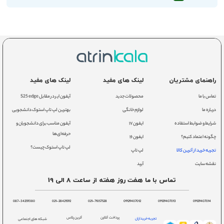
راهنمای مشتریان
لینک های مفید
لینک های مفید
تماس با ما
محصولات جدید
آیفون ایر در مقابل S25 edge
درباره ما
لوازم خانگی
بهترین لپ تاپ استوک دانشجویی
شرایط و ضوابط استفاده
ایفون ۱۷
آیفون مناسب برای دانشجویان و
حرفه‌ای‌ها
چگونه اعتماد کنیم؟
ایفون ۱۶
لپ تاپ استوک چیست؟
تجربه خرید از آترین کالا
لپ تاپ
نقشه سایت
آیپد
تماس با ما هفت روز هفته از ساعت 8 الی 19
087-34259380
021-28421592
021-71057528
09129407012
09129407013
09129407014
پرداخت آنلاین
آترین پلاس
تجربه خریداران
شبکه های اجتماعی