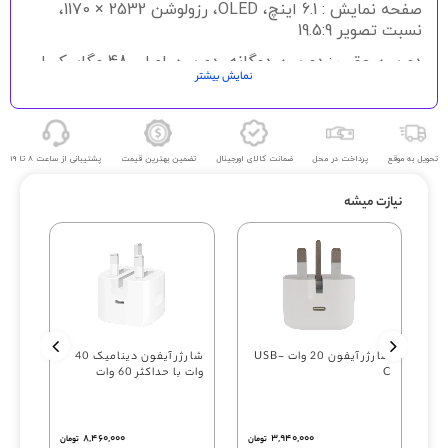
صفحه نمایش : 6.1 اینچ، OLED، رزولوشن 2532 × 1170،
نسبت تصویر 19.5:9
دوربین عقب : دوربین دوگانه، دوربین اصلی 48 مگاپیکسل،
نمایش بیشتر
دیافراگم 1.5/f، دوربین اولتراواید 12 مگاپیکسل، زاویه دید
120 درجه
دوربین جلو : دوربین دوگانه 12 مگاپیکسل و سنسور SL 3D
تحویل به موقع
پرداخت در محل
ضمانت کالای اورجینال
تضمین بهترین قیمت
پشتیبانی از ساعت 8 تا 19
پلتفرم : پردازنده 6 هسته ای، تراشه A16 Bionic 4nm،
پردازنده گرافیکی Apple GPU
نیازت میشه
فضای رم : 6 گیگابایت
باتری : 3349 میلی آمپر، لیتیوم یونی، سرعت شارژ 20
وات، شارژ سریع بی سیم 7.5 وات Qi
سنسورها : تشخیص چهره، شتاب سنج، ژیروسکوپ، حسگر
مجاورت، قطب نما، فشار سنج
مشخصات به زودی کامل می شود
شارژر آیفون 20 وات USB-
شارژر آیفون دینامیک 40
C
وات با حداکثر 60 وات
‎۸,۴۶۰,۰۰۰
‎۳,۹۴۰,۰۰۰
تومان
تومان