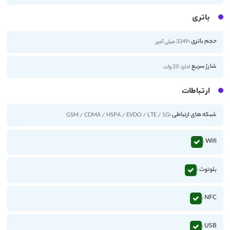
باتری
حجم باتری :
3349 میلی آمپر
شارژ سریع :
دارد 20 وات
ارتباطات
شبکه های ارتباطی :
GSM / CDMA / HSPA / EVDO / LTE / 5G
Wifi :
بلوتوث :
NFC :
USB :