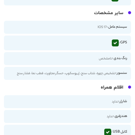
سایر مشخصات
سیستم عامل :
IOS 17
GPS :
رنگ بندی :
نامشخص
سنسور :
تشخیص چهره، شتاب سنج، ژیروسکوپ، حسگر مجاورت، قطب نما، فشار سنج
اقلام همراه
شارژر :
ندارد
هندزفری :
ندارد
کابل USB :