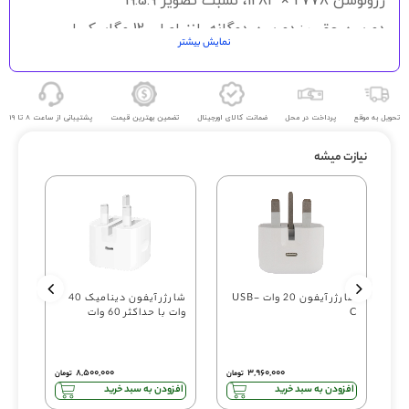
رزولوشن 2778 × 1284، نسبت تصویر 19.5:9
دوربین عقب : دوربین دوگانه، لنز اصلی 12 مگاپیکسل،
نمایش بیشتر
دوربین اولتراواید 12 مگاپیکسل، زاویه دید 120 درجه
دوربین جلو : دوربین دوگانه لنز 12 مگاپیکسل، دیافراگم
1.9/f، سنسور SL 3D
تحویل به موقع
پرداخت در محل
ضمانت کالای اورجینال
تضمین بهترین قیمت
پشتیبانی از ساعت 8 تا 19
فضای رم : 6 گیگابایت
پلتفرم : پردازنده 6 هسته ای، تراشه A15 Bionic 5nm،
نیازت میشه
پردازنده گرافیکی Apple GPU
باتری : 4323 میلی آمپر، لیتیوم یونی، سرعت شارژ 20
وات، شارژ سریع بی سیم 7.5 وات Qi
سنسورها : تشخیص چهره، شتاب سنج، ژیروسکوپ، حسگر
مجاورت، قطب نما، فشارسنج
شارژر آیفون 20 وات USB-
شارژر آیفون دینامیک 40
C
وات با حداکثر 60 وات
‎۸,۵۰۰,۰۰۰
‎۳,۹۶۰,۰۰۰
تومان
تومان
افزودن به سبد خرید
افزودن به سبد خرید