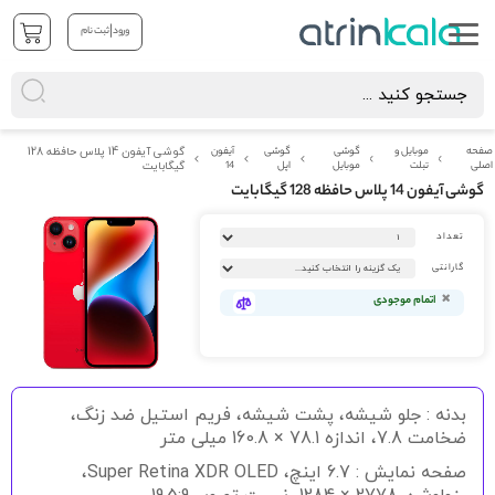
|
ورود
ثبت نام
صفحه
موبایل و
گوشی
گوشی
آیفون
گوشی آیفون 14 پلاس حافظه 128
اصلی
تبلت
موبایل
اپل
14
گیگابایت
گوشی آیفون 14 پلاس حافظه 128 گیگابایت
رفتن
تعداد
به
انتهای
گارانتی
گالری
تصاویر
اتمام موجودی
رفتن
به
بدنه : جلو شیشه، پشت شیشه، فریم استیل ضد زنگ،
ابتدای
گالری
ضخامت 7.8، اندازه 78.1 × 160.8 میلی متر
تصاویر
صفحه نمایش : 6.7 اینچ، Super Retina XDR OLED،