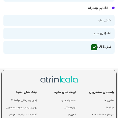
اقلام همراه
شارژر :
ندارد
هندزفری :
ندارد
کابل USB :
راهنمای مشتریان
لینک های مفید
لینک های مفید
تماس با ما
محصولات جدید
آیفون ایر در مقابل S25 edge
درباره ما
لوازم خانگی
بهترین لپ تاپ استوک دانشجویی
شرایط و ضوابط استفاده
ایفون ۱۷
آیفون مناسب برای دانشجویان و