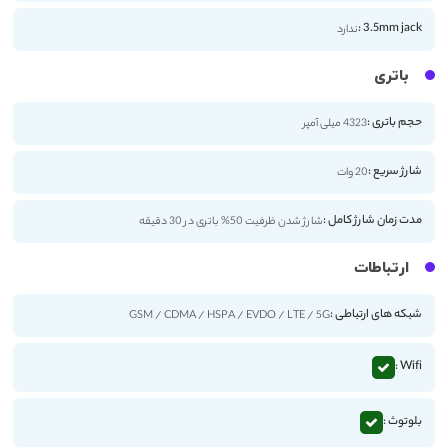
3.5mm jack :
ندارد
باتری
حجم باتری :
4323 میلی آمپر
شارژ سریع :
20 وات
مدت زمان شارژ کامل :
شارژ شدن ظرفیت 50% باتری در 30 دقیقه
ارتباطات
شبکه های ارتباطی :
GSM / CDMA / HSPA / EVDO / LTE / 5G
Wifi :
بلوتوث :