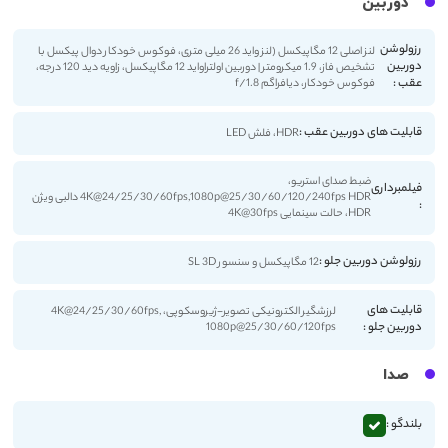
دوربین
رزولوشن
لنز اصلی 12 مگاپیکسل (لنز واید 26 میلی متری، فوکوس خودکار دوال پیکسل با
دوربین
تشخیص فاز، 1.9 میکرومتر | دوربین اولتراواید 12 مگاپیکسل، زاویه دید 120 درجه،
عقب :
فوکوس خودکار، دیافراگم f/1.8
قابلیت های دوربین عقب :
HDR، فلش LED
ضبط صدای استریو،
فیلمبرداری
4K@24/25/30/60fps,1080p@25/30/60/120/240fps HDR دالبی ویژن
:
HDR، حالت سینمایی 4K@30fps
رزولوشن دوربین جلو :
12 مگاپیکسل و سنسور SL 3D
قابلیت های
لرزشگیر الکترونیکی تصویر-ژیروسکوپی، 4K@24/25/30/60fps,
دوربین جلو :
1080p@25/30/60/120fps
صدا
بلندگو :