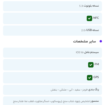
نسخه بلوتوث :
5.3
NFC :
نسخه USB :
2.0
سایر مشخصات
سیستم عامل :
IOS 16
FM :
GPS :
رنگ بندی :
قرمز - سفید - آبی - مشکی - بنفش
سنسور :
تشخیص چهره، شتاب سنج، ژیروسکوپ، حسگر مجاورت، قطب نما، فشار سنج