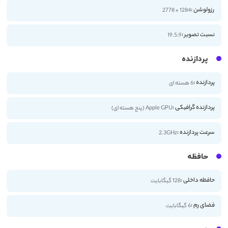
رزولوشن :
1284 × 2778
نسبت تصویر :
19.5:9
پردازنده
پردازنده :
6 هسته ای
پردازنده گرافیکی :
Apple GPU (پنج هسته ای)
سرعت پردازنده :
2.3GHz
حافظه
حافظه داخلی :
128 گیگابایت
فضای رم :
6 گیگابایت