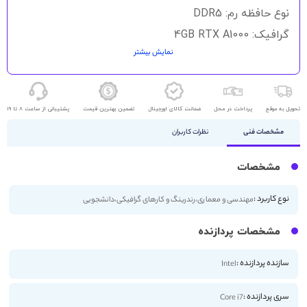
نوع حافظه رم: DDR5
گرافیک: 4GB RTX A1000
نمایش بیشتر
حافظه ذخیره سازی: 1TB - 512 SSD
اندازه صفحه نمایش: 16 اینچ
کیفیت صفحه نمایش: FHD
تحویل به موقع
پرداخت در محل
ضمانت کالای اورجینال
تضمین بهترین قیمت
پشتیبانی از ساعت 8 تا 19
مشخصات فنی
نظرات کاربران
مشخصات
نوع کاربرد :
مهندسی و معماری،رندرینگ و کارهای گرافیکی،دانشجویی
مشخصات پردازنده
سازنده پردازنده :
Intel
سری پردازنده :
Core i7