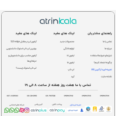
راهنمای مشتریان
لینک های مفید
لینک های مفید
تماس با ما
محصولات جدید
آیفون ایر در مقابل S25 edge
درباره ما
لوازم خانگی
بهترین لپ تاپ استوک دانشجویی
شرایط و ضوابط استفاده
ایفون ۱۷
آیفون مناسب برای دانشجویان و
حرفه‌ای‌ها
چگونه اعتماد کنیم؟
ایفون ۱۶
لپ تاپ استوک چیست؟
تجربه خرید از آترین کالا
لپ تاپ
نقشه سایت
آیپد
تماس با ما هفت روز هفته از ساعت 8 الی 19
087-34259380
021-28421592
021-71057528
09129407012
09129407013
09129407014
پرداخت آنلاین
آترین پلاس
تجربه خریداران
شبکه های اجتماعی