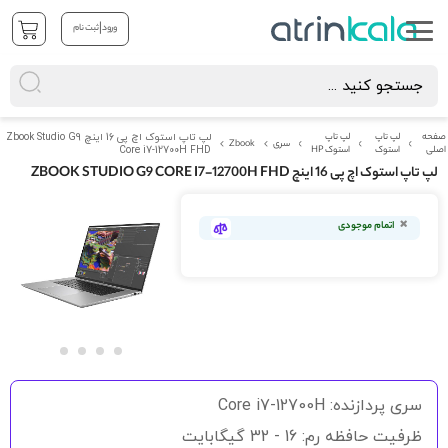
|
ورود
ثبت نام
صفحه
لپ تاپ
لپ تاپ
لپ تاپ استوک اچ پی 16 اینچ Zbook Studio G9
سری
Zbook
اصلی
استوک
استوک HP
Core i7-12700H FHD
لپ تاپ استوک اچ پی 16 اینچ ZBOOK STUDIO G9 CORE I7-12700H FHD
رفتن
به
اتمام موجودی
انتهای
گالری
تصاویر
رفتن
به
سری پردازنده: Core i7-12700H
ابتدای
گالری
ظرفیت حافظه رم: 16 - 32 گیگابایت
تصاویر