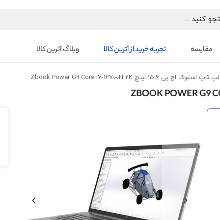
مقایسه
تجربه خرید از آترین کالا
وبلاگ آترین کالا
لپ تاپ استوک اچ پی 15.6 اینچ Zbook Power G9 Core i7-12700H 2K
رفتن
به
انتهای
گالری
تصاویر