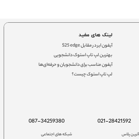
لینک های مفید
آیفون ایر در مقابل S25 edge
بهترین لپ تاپ استوک دانشجویی
آیفون مناسب برای دانشجویان و حرفه‌ای‌ها
لپ تاپ استوک چیست؟
087-34259380
021-28421592
ترین پلاس
شبکه های اجتماعی