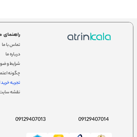
راهنمای م
تماس با ما
درباره ما
شرایط و ضوا
چگونه اعتما
تجربه خرید از
نقشه سایت
09129407013
09129407014