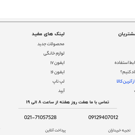
شتریان
لینک های مفید
محصولات جدید
لوازم خانگی
بط استفاده
ایفون ۱۷
د کنیم؟
ایفون ۱۶
 آترین کالا
لپ تاپ
آیپد
تماس با ما هفت روز هفته از ساعت 8 الی 19
021-71057528
09129407012
تجربه خریداران
پرداخت آنلاین
آ