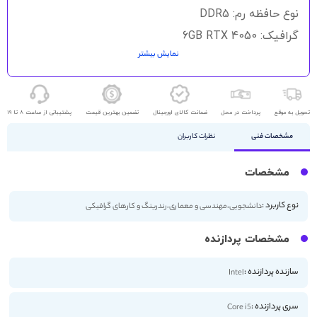
نوع حافظه رم: DDR5
گرافیک: 6GB RTX 4050
نمایش بیشتر
حافظه ذخیره سازی: 512GB SSD - 1TB SSD
اندازه صفحه نمایش: 15.6 اینچ
کیفیت صفحه نمایش: FHD
تحویل به موقع
پرداخت در محل
ضمانت کالای اورجینال
تضمین بهترین قیمت
پشتیبانی از ساعت 8 تا 19
مشخصات فنی
نظرات کاربران
مشخصات
نوع کاربرد :
دانشجویی،مهندسی و معماری،رندرینگ و کارهای گرافیکی
مشخصات پردازنده
سازنده پردازنده :
Intel
سری پردازنده :
Core i5