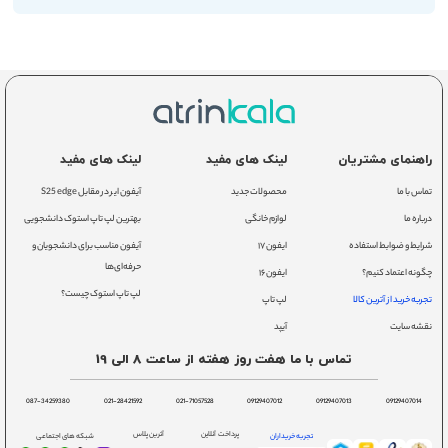
راهنمای مشتریان
لینک های مفید
لینک های مفید
تماس با ما
محصولات جدید
آیفون ایر در مقابل S25 edge
درباره ما
لوازم خانگی
بهترین لپ تاپ استوک دانشجویی
شرایط و ضوابط استفاده
ایفون ۱۷
آیفون مناسب برای دانشجویان و
حرفه‌ای‌ها
چگونه اعتماد کنیم؟
ایفون ۱۶
لپ تاپ استوک چیست؟
تجربه خرید از آترین کالا
لپ تاپ
نقشه سایت
آیپد
تماس با ما هفت روز هفته از ساعت 8 الی 19
087-34259380
021-28421592
021-71057528
09129407012
09129407013
09129407014
پرداخت آنلاین
آترین پلاس
تجربه خریداران
شبکه های اجتماعی