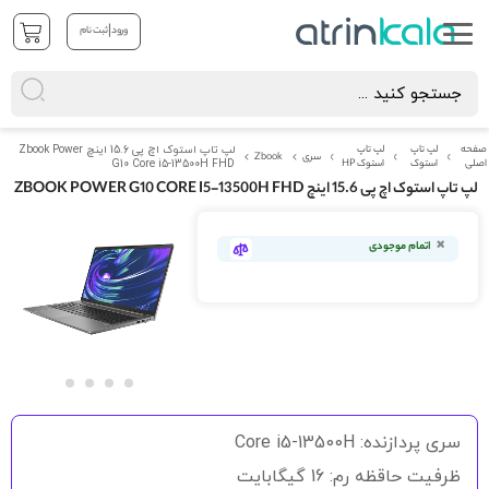
|
ورود
ثبت نام
صفحه
لپ تاپ
لپ تاپ
لپ تاپ استوک اچ پی 15.6 اینچ Zbook Power
سری
Zbook
اصلی
استوک
استوک HP
G10 Core i5-13500H FHD
لپ تاپ استوک اچ پی 15.6 اینچ ZBOOK POWER G10 CORE I5-13500H FHD
رفتن
به
اتمام موجودی
انتهای
گالری
تصاویر
رفتن
به
سری پردازنده: Core i5-13500H
ابتدای
گالری
ظرفیت حاقظه رم: 16 گیگابایت
تصاویر