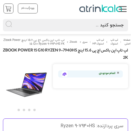
|
ورود
ثبت نام
صفحه
لپ تاپ
لپ تاپ
لپ تاپ اپن باکس اچ پی 15.6 اینچ Zbook Power
سری
Zbook
اصلی
استوک
استوک HP
15 G10 Ryzen 9-7940HS 2K
لپ تاپ اپن باکس اچ پی 15.6 اینچ ZBOOK POWER 15 G10 RYZEN 9-7940HS
2K
رفتن
به
اتمام موجودی
انتهای
گالری
تصاویر
رفتن
به
سری پردازنده: Ryzen 9-7940HS
ابتدای