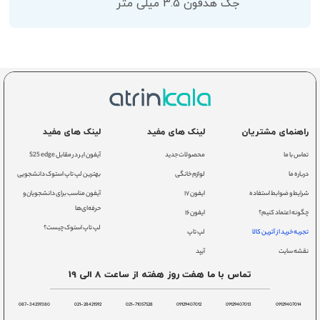
جک هدفون 3.5 میلی متر
راهنمای مشتریان
لینک های مفید
لینک های مفید
تماس با ما
محصولات جدید
آیفون ایر در مقابل S25 edge
درباره ما
لوازم خانگی
بهترین لپ تاپ استوک دانشجویی
شرایط و ضوابط استفاده
ایفون ۱۷
آیفون مناسب برای دانشجویان و
حرفه‌ای‌ها
چگونه اعتماد کنیم؟
ایفون ۱۶
لپ تاپ استوک چیست؟
تجربه خرید از آترین کالا
لپ تاپ
نقشه سایت
آیپد
تماس با ما هفت روز هفته از ساعت 8 الی 19
087-34259380
021-28421592
021-71057528
09129407012
09129407013
09129407014