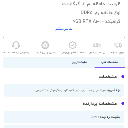
گالری
ظرفیت حافظه رم: 16 گیگابایت
تصاویر
نوع حافظه رم: DDR5
گرافیک: 6GB RTX A1000
نمایش بیشتر
حافظه ذخیره سازی: 512GB SSD
اندازه صفحه نمایش: 15.6 اینچ
کیفیت صفحه نمایش: 2K
تحویل به موقع
پرداخت در محل
ضمانت کالای اورجینال
تضمین بهترین قیمت
پشتیبانی از ساعت 8 تا 19
مشخصات فنی
نظرات کاربران
مشخصات
نوع کاربرد :
مهندسی و معماری،رندرینگ و کارهای گرافیکی،دانشجویی
مشخصات پردازنده
سازنده پردازنده :
AMD