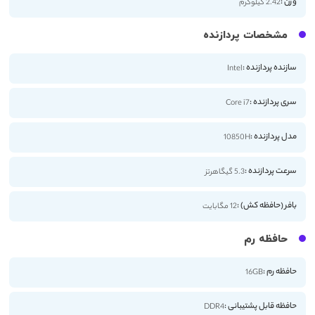
وزن :
2.42 کیلوگرم
مشخصات پردازنده
سازنده پردازنده :
Intel
سری پردازنده :
Core i7
مدل پردازنده :
10850H
سرعت پردازنده :
5.3 گیگاهرتز
بافر (حافظه کش) :
12 مگابایت
حافظه رم
حافظه رم :
16GB
حافظه قابل پشتیبانی :
DDR4