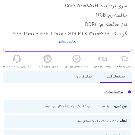
سری پردازنده: Core i7-10850H
حافظه رم: 16GB
نوع حافظه رم: DDR4
گرافیک: 4GB T1000 - 4GB T2000 - 6GB RTX 3000-6GB
RTX A3000
نمایش بیشتر
حافظه داخلی: 512 گیگابایت
نوع حافظه داخلی: SSD
تحویل به موقع
پرداخت در محل
ضمانت کالای اورجینال
تضمین بهترین قیمت
پشتیبانی از ساعت 8 تا 19
اندازه صفحه نمایش: 15.6 اینچ
مشخصات فنی
کیفیت صفحه نمایش: FHD
نظرات کاربران
مشخصات
نوع کاربرد :
مهندسی، معماری، گرافیکی، رندرینگ، کاربری عمومی
ابعاد :
2.59 × 24.26 × 35.71 سانتی متر