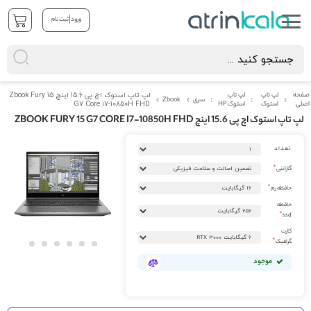
|
ورود
ثبت نام
صفحه
لپ تاپ
لپ تاپ
لپ تاپ استوک اچ پی 15.6 اینچ Zbook Fury 15
سری
Zbook
اصلی
استوک
استوک HP
G7 Core i7-10850H FHD
لپ تاپ استوک اچ پی 15.6 اینچ ZBOOK FURY 15 G7 CORE I7-10850H FHD
رفتن
تعداد
به
انتهای
گارانتی
گالری
تصاویر
حافظه رم
حافظه
ssd
کارت
گرافیک
رفتن
موجود
به
ابتدای
گالری
تصاویر